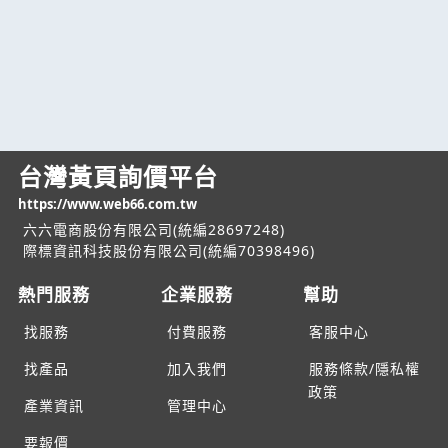
台灣黃頁詢價平台
https://www.web66.com.tw
六六電商股份有限公司(統編28697248)
際標資訊科技股份有限公司(統編70398496)
熱門服務
企業服務
幫助
找服務
付費服務
客服中心
找產品
加入我們
服務條款/隱私權
政策
產業資訊
管理中心
要報價