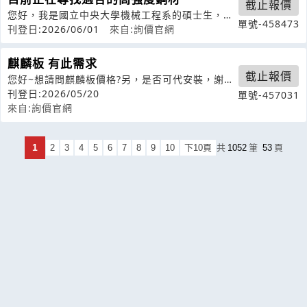
截止報價
您好，我是國立中央大學機械工程系的碩士生，近
單號-458473
期正在進行汽車B柱的鋼相關學術研究，
刊登日:2026/06/01
來自:詢價官網
麒麟板 有此需求
截止報價
您好~想請問麒麟板價格?另，是否可代安裝，謝
謝!!
刊登日:2026/05/20
單號-457031
來自:詢價官網
1
2
3
4
5
6
7
8
9
10
下10頁
共
1052
筆
53
頁