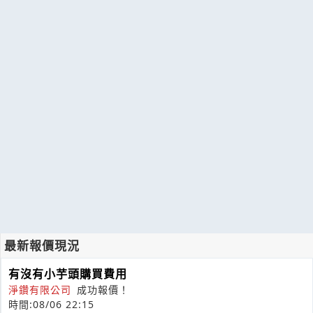
最新報價現況
有沒有小芋頭購買費用
淨鑽有限公司
成功報價！
時間:08/06 22:15