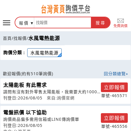
報價
搜尋
免費詢價
水風電熱能源
首頁
/
找報價
/
詢價分類 :
水風電熱能源
歡迎報價
(約有510筆詢價)
回分類總覽
太陽能板 有此需求
立即報價
請問有沒有對外零售太陽能板，我需要大約1000
單號-465571
瓦，A.B等級的都可以，我自己過去
刊登日:2026/08/05
來自:詢價官網
電盤訊價 以下協助
立即報價
詢價商品偏多需用信箱或LINE傳詢價單
刊登日:2026/08/05
單號-465556