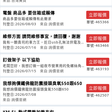
來自:台灣黃頁
電盤 商品多 要信箱或賴傳
立即報價
商品多要信箱或賴傳有此需求
單號-465366
刊登日:2026/08/03
來自:詢價官網
維修方面 請問維修事宜，請回覆，謝謝
立即報價
我有一顆貴司的車力王，近日usb孔無法供電及
單號-463466
12v孔電力有時有，瞬間又沒電了，請
刊登日:2026/07/16
來自:詢價官網
訂做架子 以下協助
立即報價
老闆您好，我想訂做一組夜市營業用的免螺絲角鋼
單號-463193
架（放兩台10管上火烤台），規格與尺
刊登日:2026/07/15
來自:詢價官網
我想詢價鐵佛龍防震接頭臭氧550跟650
立即報價
我想詢價鐵佛龍防震接頭臭氧550跟650
刊登日:2026/07/08
單號-462507
來自:詢價官網