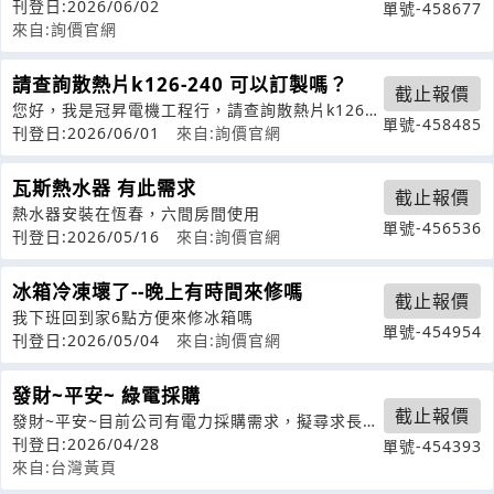
刊登日:2026/06/02
單號-458677
來自:詢價官網
請查詢散熱片k126-240 可以訂製嗎？
截止報價
您好，我是冠昇電機工程行，請查詢散熱片k126-
單號-458485
240可以訂製嗎？（這個材料在1
刊登日:2026/06/01
來自:詢價官網
瓦斯熱水器 有此需求
截止報價
熱水器安裝在恆春，六間房間使用
單號-456536
刊登日:2026/05/16
來自:詢價官網
冰箱冷凍壞了--晚上有時間來修嗎
截止報價
我下班回到家6點方便來修冰箱嗎
單號-454954
刊登日:2026/05/04
來自:詢價官網
發財~平安~ 綠電採購
截止報價
發財~平安~目前公司有電力採購需求，擬尋求長期
穩定之電力供應來源，想請問貴公司提
刊登日:2026/04/28
單號-454393
來自:台灣黃頁