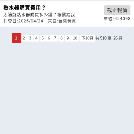
熱水器購買費用？
截止報價
太陽能熱水器購買多少錢？報價給我
單號-454098
刊登日:2026/04/24
來自:台灣黃頁
1
2
3
4
5
6
7
8
9
10
下10頁
共
510
筆
26
頁