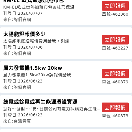
KM-EL 軟式電熱加熱布包
立即報價
KM-EL軟式電熱加熱布包圓柱形保溫
刊登日:2026/07/07
單號-462360
來自:詢價官網
太陽能燈報價多少
立即報價
太陽能地底燈報價費用給我，謝謝
刊登日:2026/07/06
單號-462227
來自:詢價官網
風力發電機1.5kw 20kw
立即報價
風力發電機1.5kw20kw請報價給我
刊登日:2026/06/23
單號-460879
來自:詢價官網
綠電或餘電或再生能源憑證資源
立即報價
您好～發財~平安~目前公司有電力採購或再生能源
憑證資源需求，擬尋求長期穩定之電力
刊登日:2026/06/23
單號-460873
來自:台灣黃頁