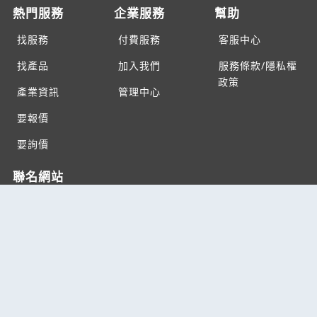
熱門服務
企業服務
幫助
找服務
付費服務
客服中心
找產品
加入我們
服務條款/隱私權
政策
產業資訊
管理中心
要報價
要詢價
聯名網站
六六工商服務網
六六工商詢價服務網
JB產品網
六六黃頁
台灣黃頁｜求報價
B2BKO
BNI夥伴引薦網
Copyright c2026 All rights reserved | 台灣黃頁