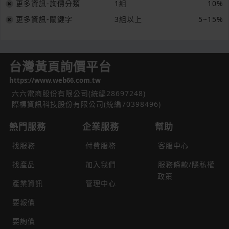
更多資訊-詢價分類
1組
10%
更多資訊-關鍵字
3組以上
5~15%
台灣黃頁詢價平台
https://www.web66.com.tw
六六電商股份有限公司(統編28697248)
際標資訊科技股份有限公司(統編70398496)
熱門服務
企業服務
幫助
找服務
付費服務
客服中心
找產品
加入我們
服務條款/隱私權
政策
產業資訊
管理中心
要報價
要詢價