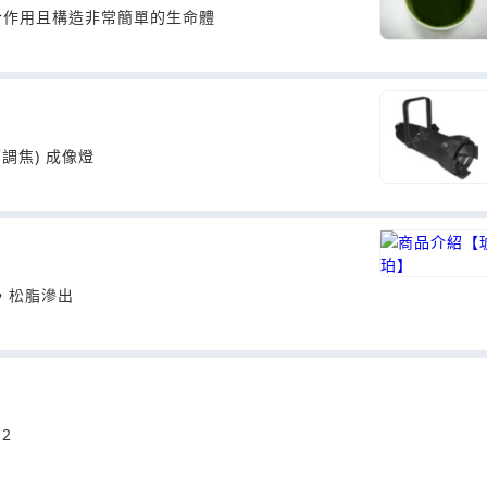
合作用且構造非常簡單的生命體
(可調焦) 成像燈
，松脂滲出
-2