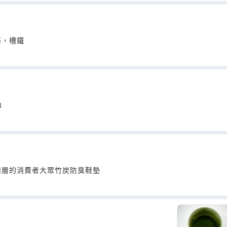
條，槽鐵
8
階層的消費者大眾竹炭防臭鞋墊