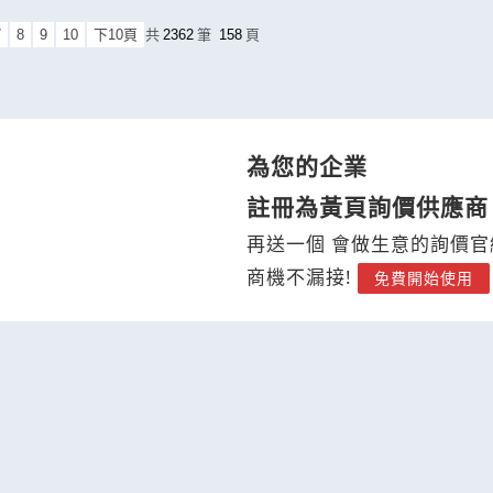
7
8
9
10
下10頁
共
2362
筆
158
頁
為您的企業
註冊為黃頁詢價供應商
再送一個 會做生意的詢價官
商機不漏接!
免費開始使用