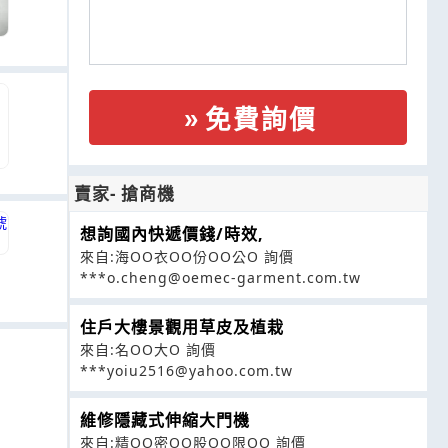
免費詢價
賣家- 搶商機
想詢國內快遞價錢/時效,
來自:海OO衣OO份OO公O 詢價
***o.cheng@oemec-garment.com.tw
住戶大樓景觀用草皮及植栽
來自:名OO大O 詢價
***yoiu2516@yahoo.com.tw
維修隱藏式伸縮大門機
來自:精OO密OO股OO限OO 詢價