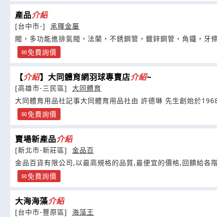
產品
介紹
[台中市-]
承暉金屬
閥，多功能進排氣閥，法蘭，不銹鋼管，鍍鋅鋼管，角鐵，牙
免費詢價
【
介紹
】大同體育網羽球專賣店
介紹
~
[高雄市-三民區]
大同體育
大同體育用品社記事大同體育用品社由 許德琳 先生創始於196
免費詢價
賣場新產品
介紹
[新北市-新莊區]
金品百
金品百貨有限公司,以最高規格的品質,最便宜的價格,回饋給各
免費詢價
大海海藻
介紹
[台中市-豐原區]
海藻王