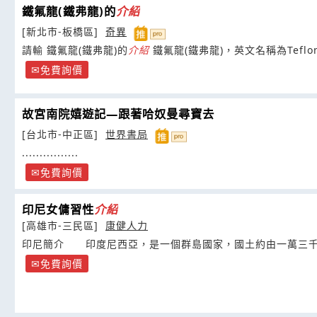
鐵氟龍(鐵弗龍)的
介紹
[新北市-板橋區]
奇異
請輸 鐵氟龍(鐵弗龍)的
介紹
鐵氟龍(鐵弗龍)，英文名稱為Tefl
免費詢價
故宮南院嬉遊記—跟著哈奴曼尋寶去
[台北市-中正區]
世界書局
................
免費詢價
印尼女傭習性
介紹
[高雄市-三民區]
康健人力
印尼簡介 印度尼西亞，是一個群島國家，國土約由一萬三千
免費詢價