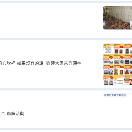
心坎裡 如果沒有的話~歡迎大家來許願🫶
媒合 聯誼活動