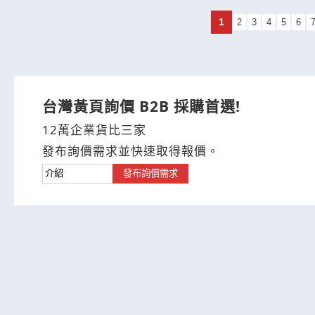
1
2
3
4
5
6
台灣黃頁詢價 B2B 採購首選!
12萬企業貨比三家
發布詢價需求並快速取得報價。
發布詢價需求