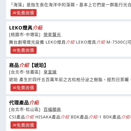
「海藻」是指生長在海洋中的藻類，基本上它們是一群能行光
免費詢價
LEKO燈具
介紹
[桃園市-中壢區]
榮星聲光
舞台劇場燈光設備 LEKO燈具
介紹
LEKO燈具
介紹
M-7500C
免費詢價
商品
介紹
【琥珀】
[台北市-信義區]
皇宣緣
琥珀 產生於四仟五百萬年前之古松柏分泌之樹脂，經烈日蒸曬
免費詢價
代理產品
介紹
[台北市-松山區]
百福閥商
CSI產品
介紹
HISAKA產品
介紹
BDK產品
介紹
-1 BDK產品
介紹
免費詢價