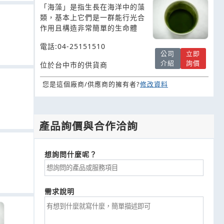
「海藻」是指生長在海洋中的藻
類，基本上它們是一群能行光合
作用且構造非常簡單的生命體
電話:04-25151510
公司
立即
介紹
詢價
位於台中市的供貨商
您是這個廠商/供應商的擁有者?
修改資料
產品詢價與合作洽詢
想詢問什麼呢？
需求說明