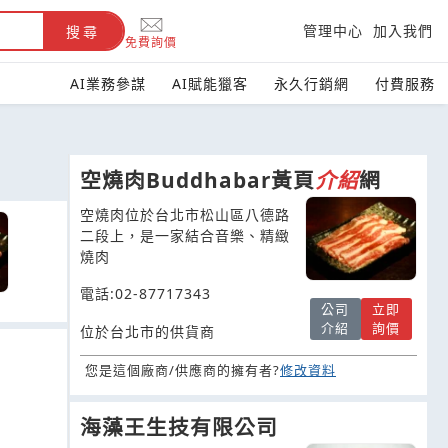
管理中心
加入我們
搜尋
免費詢價
AI業務參謀
AI賦能獵客
永久行銷網
付費服務
空燒肉Buddhabar黃頁
介紹
網
空燒肉位於台北市松山區八德路
二段上，是一家結合音樂、精緻
燒肉
電話:02-87717343
公司
立即
介紹
詢價
位於台北市的供貨商
您是這個廠商/供應商的擁有者?
修改資料
海藻王生技有限公司