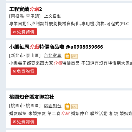
工程實績
介紹
2
[南投縣-草屯鎮]
上文自動
專業自動化控制設計規劃機械自動化,專用機,貨梯.可程式(PLC
免費詢價
小編每周
介紹
特價商品啦 @a0908659666
[新北市-泰山區]
台北家具
小編每周都要來跟大家
介紹
特價商品 不知道有沒有特價到大家的
免費詢價
桃園知音婚友聯誼社
[桃園市-桃園區]
桃園知音
婚友聯誼 未婚擇友 第二春
介紹
婚姻仲介 聯誼活動 相親 婚姻
免費詢價