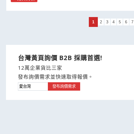
1
2
3
4
5
6
7
台灣黃頁詢價 B2B 採購首選!
12萬企業貨比三家
發布詢價需求並快速取得報價。
發布詢價需求