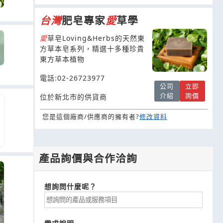
台灣
肥皂專家
愛
草學
愛
草皂Loving&Herbs的天然東
方草本皂系列，精選十多種珍貴
東方草本植物
電話:02-26723977
公司
立即
介紹
詢價
位於新北市的供貨商
您是這個廠商/供應商的擁有者?
修改資料
產品詢價與合作洽詢
想詢問什麼呢？