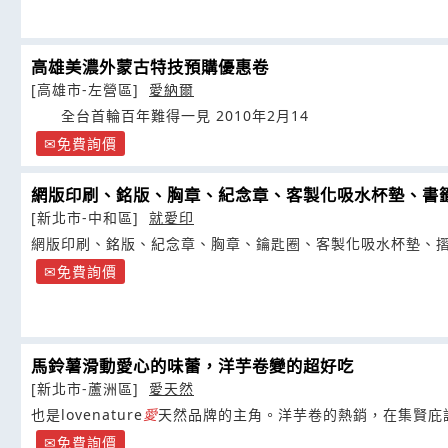
高雄美濃外蒙古特技預購優惠卷
[高雄市-左營區]
愛納爾
全台首輪百年難得一見 2010年2月14
免費詢價
網版印刷、銘版、胸章、紀念章、客製化吸水杯墊、書
[新北市-中和區]
就愛印
網版印刷、銘版、紀念章、胸章、鑰匙圈、客製化吸水杯墊、
免費詢價
馬鈴薯滑動愛心的味蕾，洋芋卷變的超好吃
[新北市-蘆洲區]
愛天然
也是lovenature
愛
天然品牌的主角。洋芋卷的熱銷，在集賢庇
免費詢價