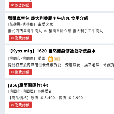
免費詢價
郵購真空包 義大利香腸＊牛肉丸 食用介紹
[花蓮縣-秀林鄉]
主愛之家
義式西西里島牛肉丸 ＊ 豬肉香腸介紹 義大利手工牛肉丸
免費詢價
【Kyss mig】1620 自然健髮修護慕斯洗髮水
[桃園市-桃園區]
愛蕾
從髮根至髮尾深層滋養保護秀髮，深層滋養、撫平毛躁、修護
免費詢價
[B56]筆筒開運竹(中)
[桃園市-桃園區]
ღ傳愛花
【商品價格】原價 :$ 3,400 售價 :$ 2,900
免費詢價