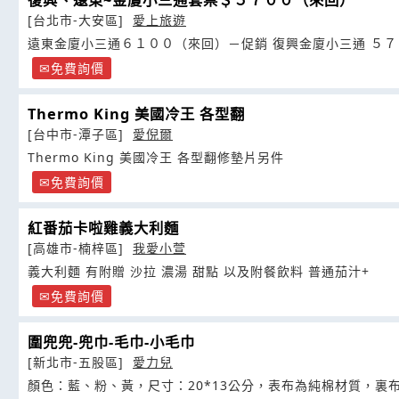
[台北市-大安區]
愛上旅遊
遠東金廈小三通６１００（來回）－促銷 復興金廈小三
免費詢價
Thermo King 美國冷王 各型翻
[台中市-潭子區]
愛倪爾
Thermo King 美國冷王 各型翻修墊片另件
免費詢價
紅番茄卡啦雞義大利麵
[高雄市-楠梓區]
我愛小萱
義大利麵 有附贈 沙拉 濃湯 甜點 以及附餐飲料 普通茄汁+
免費詢價
圍兜兜-兜巾-毛巾-小毛巾
[新北市-五股區]
愛力兒
顏色：藍、粉、黃，尺寸：20*13公分，表布為純棉材質，裏