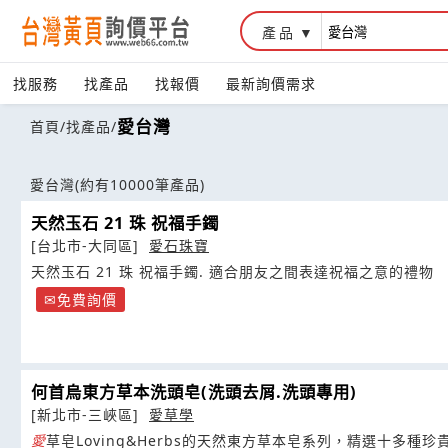
產品
找服務
找產品
找報價
最新詢價需求
愛台灣
首頁
/
找產品
/
愛台灣
(約有10000筆產品)
天然玉石 21 珠 祝福手鐲
[台北市-大同區]
愛石珠寶
天然玉石 21 珠 祝福手鐲. 適合朋友之間表達祝福之意的禮物
免費詢價
何首烏東方草本洗頭皂(洗頭去屑.洗頭專用)
[新北市-三峽區]
愛草學
愛
草皂Loving&Herbs的天然東方草本皂系列，精選十多種