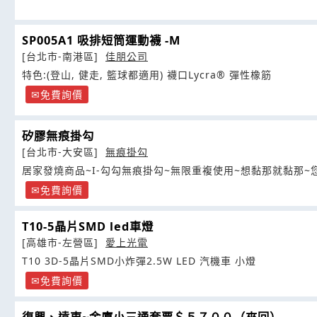
SP005A1 吸排短筒運動襪 -M
[台北市-南港區]
佳朋公司
特色:(登山, 健走, 籃球都適用) 襪口Lycra® 彈性橡筋
免費詢價
矽膠無痕掛勾
[台北市-大安區]
無痕掛勾
居家發燒商品~I-勾勾無痕掛勾~無限重複使用~想黏那就黏那
免費詢價
T10-5晶片SMD led車燈
[高雄市-左營區]
愛上光電
T10 3D-5晶片SMD小炸彈2.5W LED 汽機車 小燈
免費詢價
復興、遠東~金廈小三通套票＄５７００（來回）