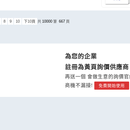
8
9
10
下10頁
共
10000
筆
667
頁
為您的企業
註冊為黃頁詢價供應商
再送一個 會做生意的詢價官
商機不漏接!
免費開始使用