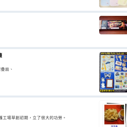
籤
摺疊扇、
護工場草創初期，立了很大的功勞。