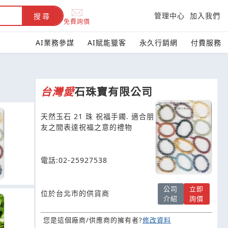
管理中心
加入我們
搜尋
免費詢價
AI業務參謀
AI賦能獵客
永久行銷網
付費服務
台灣
愛
石珠寶有限公司
天然玉石 21 珠 祝福手鐲. 適合朋
友之間表達祝福之意的禮物
電話:02-25927538
公司
立即
位於台北市的供貨商
介紹
詢價
您是這個廠商/供應商的擁有者?
修改資料