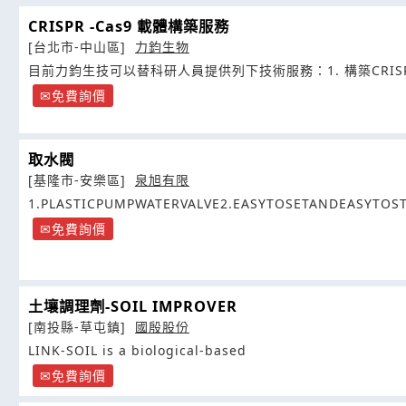
CRISPR -Cas9 載體構築服務
[台北市-中山區]
力鈞生物
目前力鈞生技可以替科研人員提供列下技術服務：1. 構築CRIS
免費詢價
取水閥
[基隆市-安樂區]
泉旭有限
1.PLASTICPUMPWATERVALVE2.EASYTOSETANDEASYTO
免費詢價
土壤調理劑-SOIL IMPROVER
[南投縣-草屯鎮]
國殷股份
LINK-SOIL is a biological-based
免費詢價