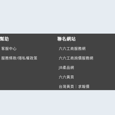
幫助
聯名網站
客服中心
六六工商服務網
服務條款/隱私權政策
六六工商詢價服務網
JB產品網
六六黃頁
台灣黃頁｜求報價
B2BKO
BNI夥伴引薦網