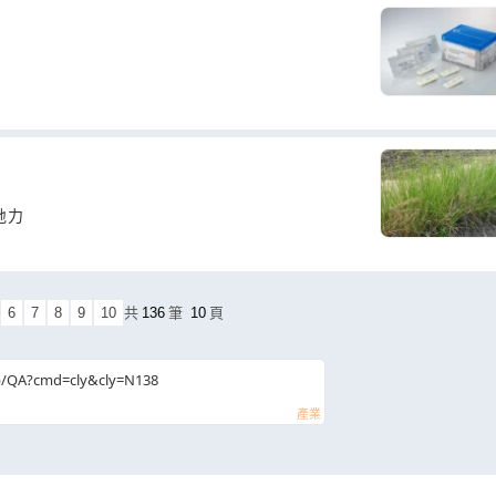
地力
6
7
8
9
10
共
136
筆
10
頁
b/QA?cmd=cly&cly=N138