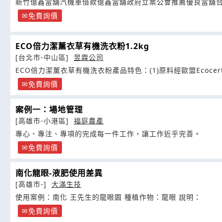
新竹億鑫當舖汽機車借款億鑫當舖政府立案公會推薦優良當舖
免費詢價
ECO倍力潔薰衣草有機洗衣粉1.2kg
[台北市-中山區]
昱霖公司
ECO倍力潔薰衣草有機洗衣粉產品特色：(1)原料經歐盟Ecocer
免費詢價
案例一：場地管理
[高雄市-小港區]
福庭農產
專心、專注、專項的完成每一件工作，讓工作近乎完善。
免費詢價
南化龍眼-液肥使用差異
[高雄市-]
大滿生技
使用案例：南化 王先生的龍眼園 種植作物：龍眼 說明：
免費詢價