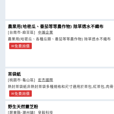
農業用(哈密瓜、番茄等等農作物) 除草透水不織布
[台南市-麻豆區]
中瀚企業
農業用(哈密瓜、各種瓜類、番茄等等農作物) 除草透水不織布
免費詢價
茶袋紙
[桃園市-龜山區]
宏杰國際
熱封茶袋紙非熱封茶袋多種規格和尺寸適用於茶包,紅茶包,肉骨
免費詢價
野生天然靈芝粉
[屏東縣-潮州鎮]
皇毅科技