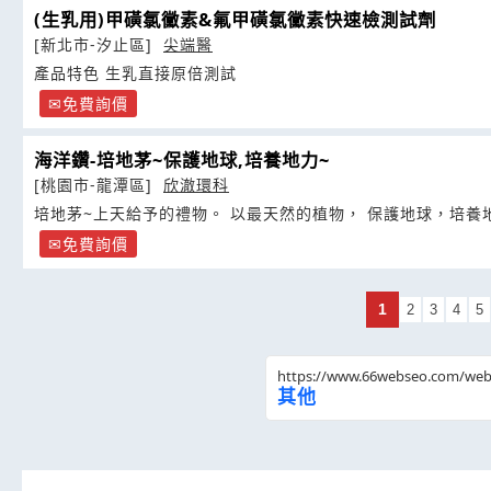
(生乳用)甲磺氯黴素&氟甲磺氯黴素快速檢測試劑
[新北市-汐止區]
尖端醫
產品特色 生乳直接原倍測試
免費詢價
海洋鑽-培地茅~保護地球,培養地力~
[桃園市-龍潭區]
欣澈環科
培地茅~上天給予的禮物。 以最天然的植物， 保護地球，培養
免費詢價
1
2
3
4
5
https://www.66webseo.com/we
其他