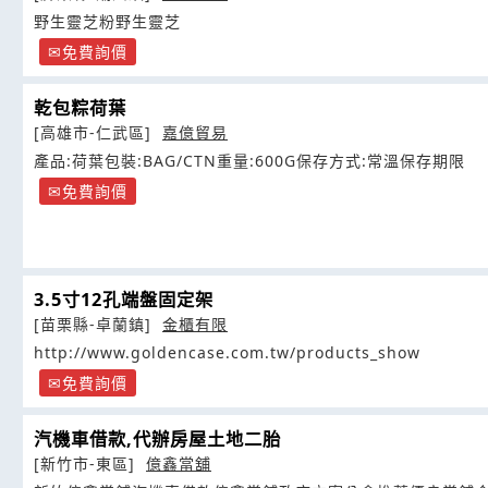
野生靈芝粉野生靈芝
免費詢價
乾包粽荷葉
[高雄市-仁武區]
嘉億貿易
產品:荷葉包裝:BAG/CTN重量:600G保存方式:常溫保存期限
免費詢價
3.5寸12孔端盤固定架
[苗栗縣-卓蘭鎮]
金櫃有限
http://www.goldencase.com.tw/products_show
免費詢價
汽機車借款,代辦房屋土地二胎
[新竹市-東區]
億鑫當舖