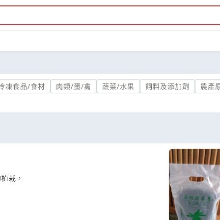
冷凍食品/食材
肉類/蛋/禽
蔬菜/水果
飼料及添加劑
農產
的植栽，