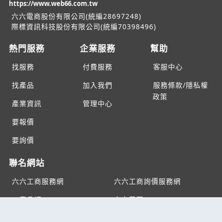
https://www.web66.com.tw
六六電商股份有限公司(統編28697248)
際標資訊科技股份有限公司(統編70398496)
熱門服務
企業服務
幫助
找服務
付費服務
客服中心
找產品
加入我們
服務條款/隱私權
政策
產業資訊
管理中心
要報價
要詢價
聯名網站
六六工商服務網
六六工商詢價服務網
JB產品網
六六黃頁
台灣黃頁｜求報價
B2BKO