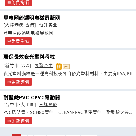
機、計算機
免費詢價
导电网纱透明电磁屏蔽网
[大陸港澳-香港]
恒升实业
导电网纱透明电磁屏蔽网
免費詢價
環保長效夜光塑料母粒
[新竹市-北區]
昇聚企業
夜光塑料脂粒是一種高科技夜間自發光塑料材料，主要有EVA,PE
免費詢價
耐酸鹼PVC-CPVC電動閥
[台中市-大里區]
三詠開發
PVC透明管、SCH80管件、CLEAN-PVC潔淨管件、耐酸鹼之雙
由令球閥
免費詢價