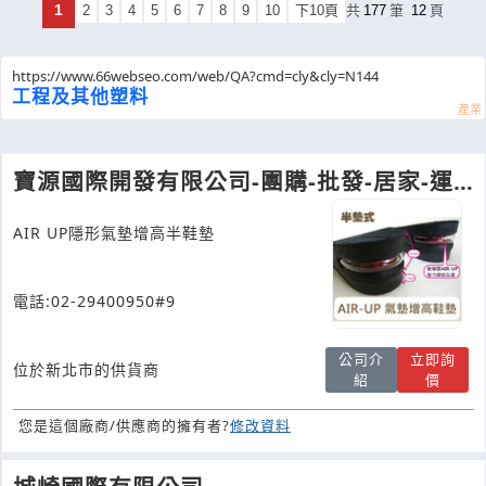
1
2
3
4
5
6
7
8
9
10
下10頁
共
177
筆
12
頁
https://www.66webseo.com/web/QA?cmd=cly&cly=N144
工程及其他塑料
寶源國際開發有限公司-團購-批發-居家-運
動-車用精品-節能-
AIR UP隱形氣墊增高半鞋墊
電話:02-29400950#9
公司介
立即詢
位於新北市的供貨商
紹
價
您是這個廠商/供應商的擁有者?
修改資料