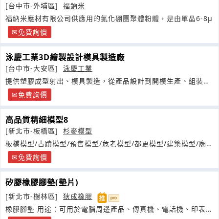
[台中市-外埔區]
福鈉米
福納米應材有限公司供應用的氮化硼團聚體粉體，是由單晶6-8µ
免費詢價
泳慶工業3D繪製設計模具製造廠
[台中市-大安區]
泳慶工業
提供塑膠成型射出、模具製造，從產品設計到開模生產、組裝成
品、ＯＤＭ
免費詢價
高品質精細模型8
[新北市-板橋區]
杉麥模型
板橋模型/古蹟模型/預售模型/危老模型/都更模型/建築模型/廟宇
模型
免費詢價
矽膠橡膠腳墊(墊片)
[新北市-樹林區]
狄成橡膠
橡膠腳墊 用途：可用於電腦周邊產品、傳真機、電話機、印表