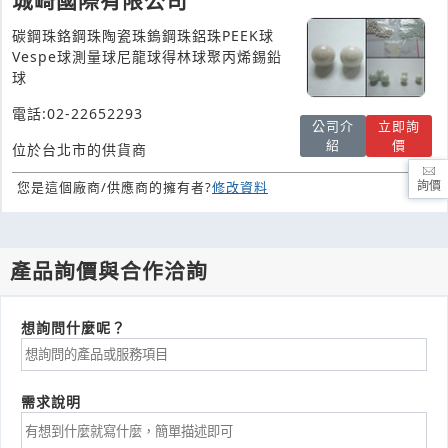
城崎國際有限公司
碳鋼珠鉻鋼珠陶瓷珠鎢鋼珠鋁珠PEEK球
Vespe球測量球尼龍球得林球聚丙烯錫鉛
球
電話:02-22652293
公司介
立即詢
紹
價
位於台北市的供貨商
您是這個廠商/供應商的擁有者?
修改資料
詢價
產品詢價與合作洽詢
想詢問什麼呢？
需求說明