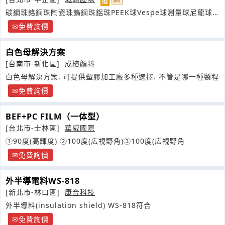
碳鋼珠鉻鋼珠陶瓷珠鎢鋼珠鋁珠PEEK球Vespe球測量球尼龍球
得林球聚丙烯錫鉛球
免費詢價
白色母解決方案
[台南市-新化區]
成榕顏料
白色母解決方案, 可提供塑膠加工廠多種選擇. 不管是哪一種製程
免費詢價
BEF+PC FILM（一体型）
[台北市-士林區]
華威國際
①90度(高輝度) ②100度(広視野角)③100度(広視野角
免費詢價
外半導電料WS-818
[新北市-林口區]
康合科技
外半導料(insulation shield) WS-818符合
免費詢價