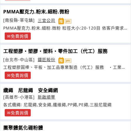
PMMA壓克力.粉末.細粉.微粉
[南投縣-草屯鎮]
三宜公司
PMMA壓克力.粉末.細粉.微粉 粒徑大小:20-120目 依客戶需求
客製化生產
免費詢價
工程塑膠・塑膠・塑料・零件加工（代工）服務
[台北市-中山區]
鐵匠股份
工程塑膠圓棒、平板、加工品專業製造（代工）服務 ・工業用
樹脂加工
免費詢價
纜繩 尼龍繩 安全繩網
[高雄市-小港區]
新啟順豐
各式纜繩: 尼龍繩,安全繩,纖維繩,PP繩,PE繩,三股尼龍繩
免費詢價
團聚體氮化硼粉體