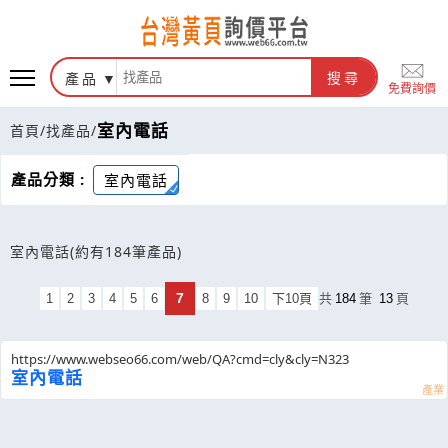
產品
搜尋
免費詢價
室內電話
首頁
/
找產品
/
產品分類 :
室內電話
室內電話
(約有184筆產品)
7
1
2
3
4
5
6
8
9
10
下10頁
共
184
筆
13
頁
https://www.webseo66.com/web/QA?cmd=cly&cly=N323
室內電話