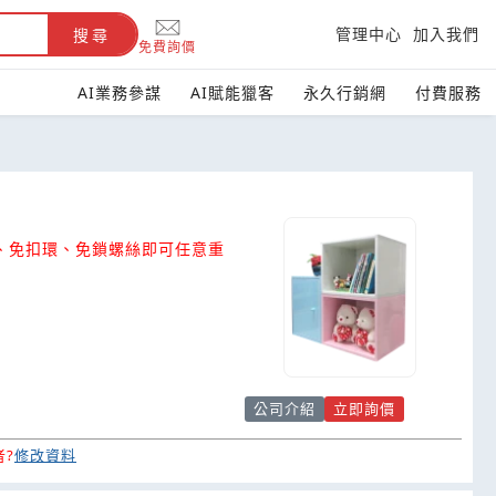
管理中心
加入我們
搜尋
免費詢價
AI業務參謀
AI賦能獵客
永久行銷網
付費服務
、免扣環、免鎖螺絲即可任意重
公司介紹
立即詢價
?
修改資料