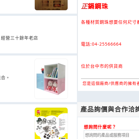
正
鎘鋼珠
各種材質鋼珠想要任何尺寸
。經營三十餘年老店
電話:04-25566664
位於台中市的供貨商
組合。
您是這個廠商/供應商的擁有者
產品詢價與合作洽
想詢問什麼呢？