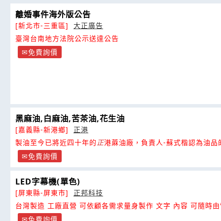
離婚事件海外版公告
[新北市-三重區]
大正廣告
臺灣台南地方法院公示送達公告
免費詢價
黑麻油,白麻油,苦茶油,花生油
[嘉義縣-新港鄉]
正港
製油至今已將近四十年的
正
港蔴油廠，負責人-蘇式楷認為油品
從原物料的品質做好控管，並且藉由經驗的累積來控制芝蔴焙
免費詢價
侯
LED字幕機(單色)
[屏東縣-屏東市]
正邦科技
台灣製造 工廠直營 可依顧各需求量身製作 文字 內容 可隨時由電腦修改 意
者 請電洽
正
邦科技
免費詢價