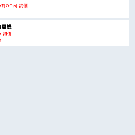
O有OO司 詢價
鼓風機
O 詢價
m