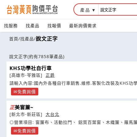
產品
找服務
找產品
找報價
最新詢價需求
說文正字
首頁
/
找產品
/
說文正字
(約有7858筆產品)
KHS功學社自行車
[高雄市-苓雅區]
正爵
請輸入內容:國內外各種自行車銷售.維修.客製化改裝及KHS功
免費詢價
正
美窗簾~
[新北市-新莊區]
大台北
◎營業項目: 窗簾布、活動拉門、 鋁質百葉窗、木織簾、羅馬
免費詢價