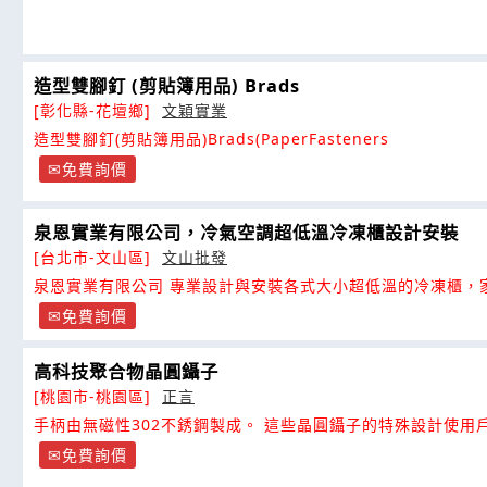
造型雙腳釘 (剪貼簿用品) Brads
[彰化縣-花壇鄉]
文穎實業
造型雙腳釘(剪貼簿用品)Brads(PaperFasteners
免費詢價
泉恩實業有限公司，冷氣空調超低溫冷凍櫃設計安裝
[台北市-文山區]
文山批發
泉恩實業有限公司 專業設計與安裝各式大小超低溫的冷凍櫃，
免費詢價
高科技聚合物晶圓鑷子
[桃園市-桃園區]
正言
手柄由無磁性302不銹鋼製成。 這些晶圓鑷子的特殊設計使用
抓取和處理晶圓和晶片而不會受到污染
免費詢價