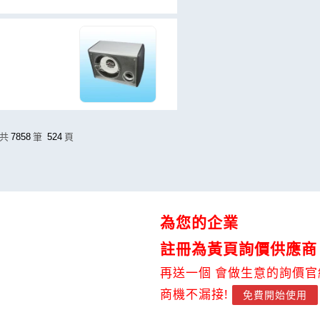
共
7858
筆
524
頁
為您的企業
註冊為黃頁詢價供應商
再送一個 會做生意的詢價官
商機不漏接!
免費開始使用