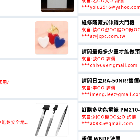
來自:名OO大O 詢價
***yoiu2516@yahoo.com
維修隱藏式伸縮大門機
來自:精OO密OO股OO限O
***a@jxpc.com.tw
請問最低多少量才能做預
來自:歐OO 詢價
***chi9699@gmail.com
請問日立RA-50NR!售價
家用/
來自:李OO 詢價
***imeng.lee@gmail.c
訂購多功能電錶 PM210-
來自:翊OO機OO公O 詢價
戶能夠安全地
***a0885@gmail.com
報價 WNRF法蘭