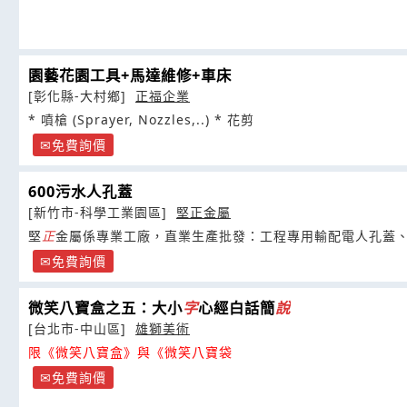
園藝花園工具+馬達維修+車床
[彰化縣-大村鄉]
正福企業
* 噴槍 (Sprayer, Nozzles,..) * 花剪
免費詢價
600污水人孔蓋
[新竹市-科學工業園區]
堅正金屬
堅
正
金屬係專業工廠，直業生產批發：工程專用輸配電人孔蓋
水閥盒、消防栓盒、鑄鐵蓋、防臭污水蓋
免費詢價
微笑八寶盒之五：大小
字
心經白話簡
說
[台北市-中山區]
雄獅美術
限《微笑八寶盒》與《微笑八寶袋
免費詢價