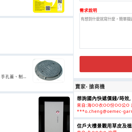
需求說明
、手孔蓋、制
賣家- 搶商機
想詢國內快遞價錢/時效,
來自:海OO衣OO份OO公O
***o.cheng@oemec-gar
住戶大樓景觀用草皮及植