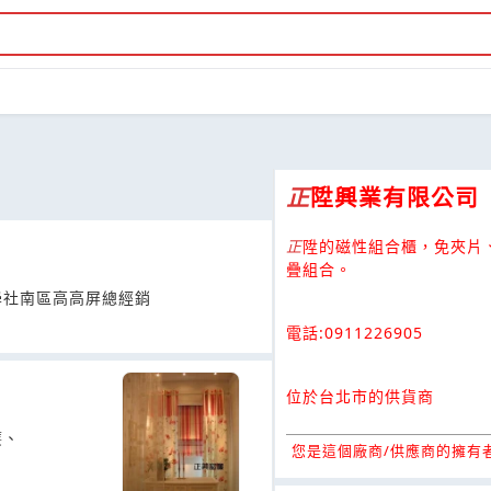
正
陞興業有限公司
正
陞的磁性組合櫃，免夾片
疊組合。
學社南區高高屏總經銷
電話:0911226905
位於台北市的供貨商
簾、
您是這個廠商/供應商的擁有者