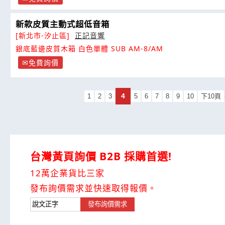
新款皮質主動式超低音箱
[新北市-汐止區]
正記音響
銀底藍邊皮質木箱 白色單體 SUB AM-8/AM
免費詢價
4
1
2
3
5
6
7
8
9
10
下10頁
台灣黃頁詢價 B2B 採購首選!
12萬企業貨比三家
發布詢價需求並快速取得報價。
發布詢價需求