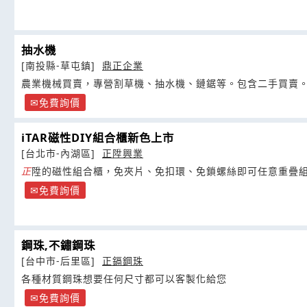
抽水機
[南投縣-草屯鎮]
鼎正企業
農業機械買賣，專營割草機、抽水機、鏈鋸等。包含二手買賣
免費詢價
iTAR磁性DIY組合櫃新色上市
[台北市-內湖區]
正陞興業
正
陞的磁性組合櫃，免夾片、免扣環、免鎖螺絲即可任意重疊
免費詢價
鋼珠,不鏽鋼珠
[台中市-后里區]
正鎘鋼珠
各種材質鋼珠想要任何尺寸都可以客製化給您
免費詢價