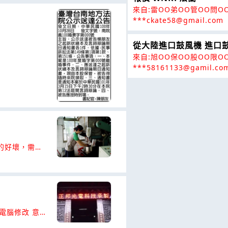
來自:雷OO弟OO管OO問O
***ckate58@gmail.com
從大陸進口鼓風機 進口
來自:旭OO保OO股OO限O
***58161133@gamil.co
的好壞，需要
炒的時間及火