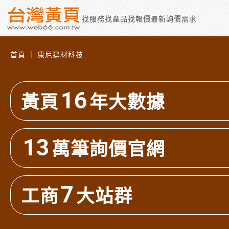
找服務
找產品
找報價
最新詢價需求
首頁 ｜ 康尼建材科技
16
黃頁
年大數據
13
萬筆詢價官網
7
工商
大站群