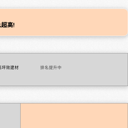
超高!
高坪效建材
排名提升中
關鍵字