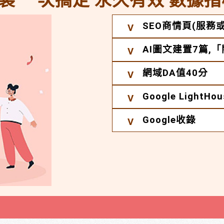
製 一次搞定 永久有效 數據指
SEO商情頁(服務或
AI圖文建置7篇,
網域DA值40分
Google Light
Google收錄