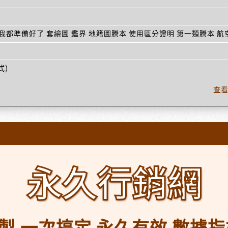
我都準備好了 套繪圖 鑑界 地籍圖謄本 使用區分證明 第一類謄本 
式)
查
永久行銷網