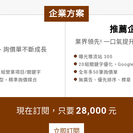
企業方案
推薦企
業界領先! 一口氣
流量、詢價單不斷成長
曝光導流站 300
20組關鍵字優化，Googl
80組營業項目/關鍵字
全年多50筆詢價單
模型，精準詢價媒合
無廣告、優先排序、標章
28,000
現在訂閱，只要
元
立即訂閱