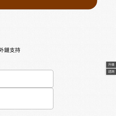
頁外鏈支持
升級
諮詢