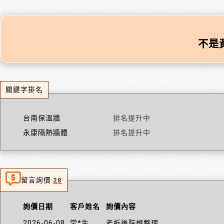
不是
關鍵字排名
台南保溫牆
排名提升中
永康隔熱牆體
排名提升中
留言詢價:
28
詢價日期
客戶姓名
詢價內容
2026-06-08
常*生
老拆後院想整理....