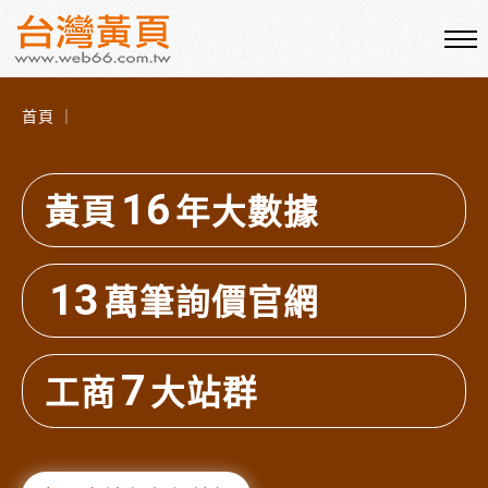
首頁 ｜
16
黃頁
年大數據
13
萬筆詢價官網
7
工商
大站群