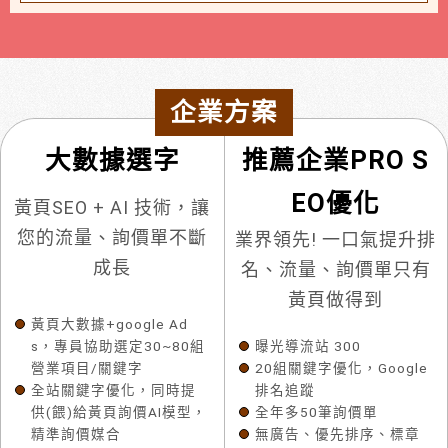
企業方案
大數據選字
推薦企業PRO S
EO優化
黃頁SEO + AI 技術，讓
您的流量、詢價單不斷
業界領先! 一口氣提升排
成長
名、流量、詢價單只有
黃頁做得到
黃頁大數據+google Ad
s，專員協助選定30~80組
曝光導流站 300
營業項目/關鍵字
20組關鍵字優化，Google
全站關鍵字優化，同時提
排名追蹤
供(餵)給黃頁詢價AI模型，
全年多50筆詢價單
精準詢價媒合
無廣告、優先排序、標章