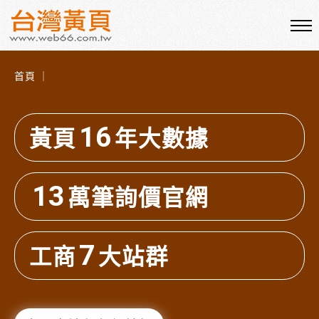
首頁 ｜
16
黃頁
年大數據
13
萬筆詢價官網
7
工商
大站群