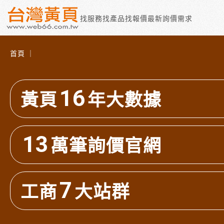
找服務
找產品
找報價
最新詢價需求
首頁 ｜
16
黃頁
年大數據
13
萬筆詢價官網
7
工商
大站群