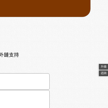
頁外鏈支持
升級
諮詢