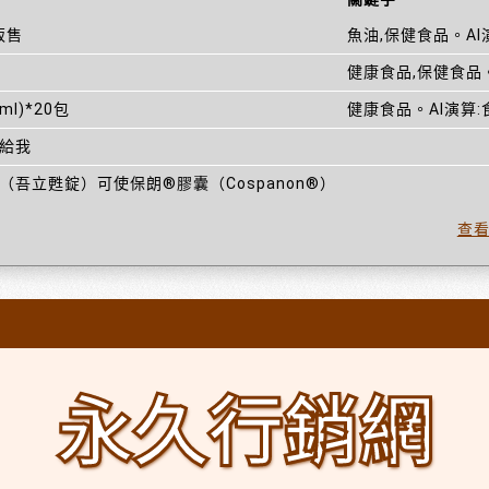
販售
魚油,保健食品。AI
健康食品,保健食品。
ml)*20包
健康食品。AI演算:
價給我
100 mg （吾立甦錠）可使保朗®膠囊（Cospanon®）
查
永久行銷網