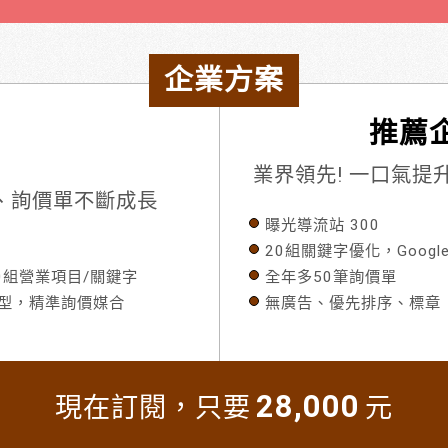
企業方案
推薦企
業界領先! 一口氣
流量、詢價單不斷成長
曝光導流站 300
20組關鍵字優化，Googl
80組營業項目/關鍵字
全年多50筆詢價單
模型，精準詢價媒合
無廣告、優先排序、標章
28,000
現在訂閱，只要
元