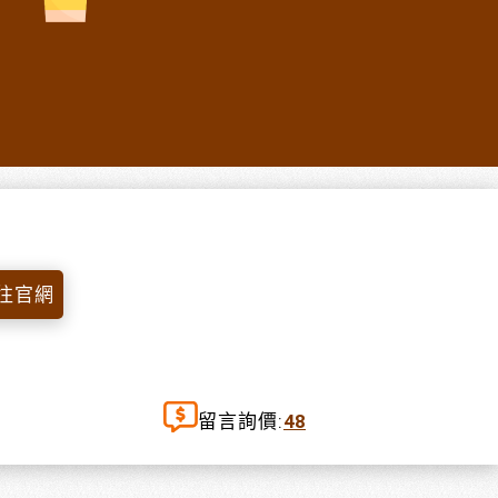
往官網
留言詢價:
48