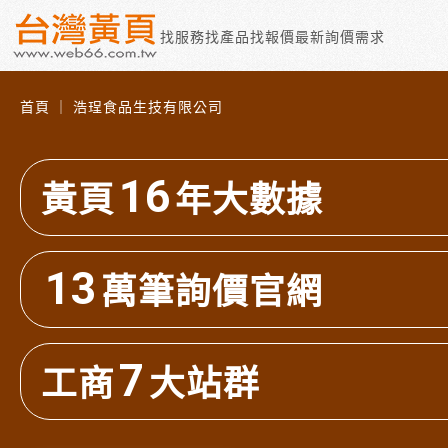
找服務
找產品
找報價
最新詢價需求
首頁 ｜ 浩珵食品生技有限公司
16
黃頁
年大數據
13
萬筆詢價官網
7
工商
大站群