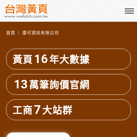
首頁 ｜ 康可資訊有限公司
16
黃頁
年大數據
13
萬筆詢價官網
7
工商
大站群