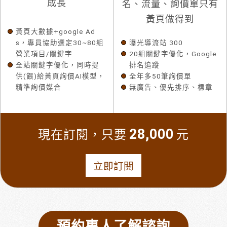
成長
名、流量、詢價單只有
黃頁做得到
黃頁大數據+google Ad
s，專員協助選定30~80組
曝光導流站 300
營業項目/關鍵字
20組關鍵字優化，Google
全站關鍵字優化，同時提
排名追蹤
供(餵)給黃頁詢價AI模型，
全年多50筆詢價單
精準詢價媒合
無廣告、優先排序、標章
28,000
現在訂閱，只要
元
立即訂閱
預約專人了解諮詢