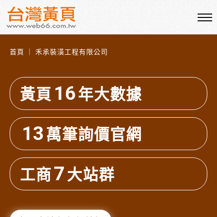
首頁 ｜ 禾承裝潢工程有限公司
16
黃頁
年大數據
13
萬筆詢價官網
7
工商
大站群