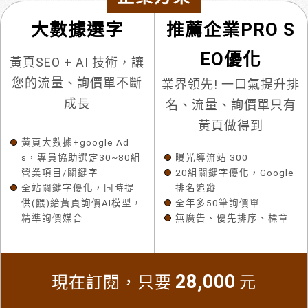
大數據選字
推薦企業PRO S
EO優化
黃頁SEO + AI 技術，讓
您的流量、詢價單不斷
業界領先! 一口氣提升排
成長
名、流量、詢價單只有
黃頁做得到
黃頁大數據+google Ad
s，專員協助選定30~80組
曝光導流站 300
營業項目/關鍵字
20組關鍵字優化，Google
全站關鍵字優化，同時提
排名追蹤
供(餵)給黃頁詢價AI模型，
全年多50筆詢價單
精準詢價媒合
無廣告、優先排序、標章
28,000
現在訂閱，只要
元