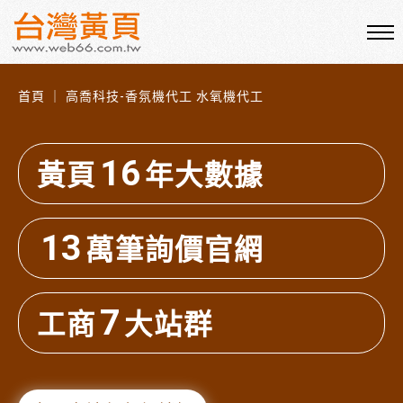
首頁 ｜ 高喬科技-香氛機代工 水氧機代工
16
黃頁
年大數據
13
萬筆詢價官網
7
工商
大站群