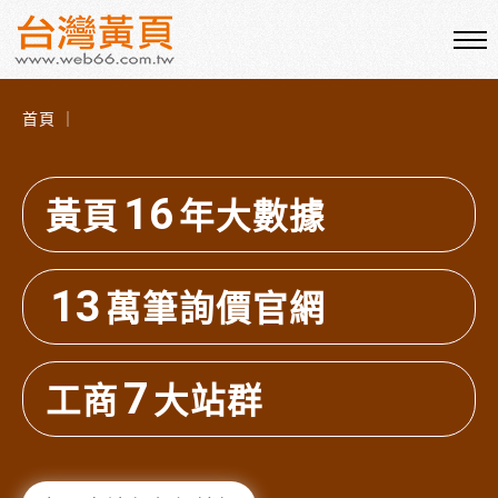
首頁 ｜
16
黃頁
年大數據
13
萬筆詢價官網
7
工商
大站群