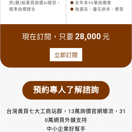
供(餵)給黃頁詢價AI模型，
全年多50筆詢價單
精準詢價媒合
無廣告、優先排序、標章
28,000
現在訂閱，只要
元
立即訂閱
預約專人了解諮詢
台灣黃頁七大工商站群，13萬詢價官網導流，31
0萬網頁外鏈支持
中小企業好幫手