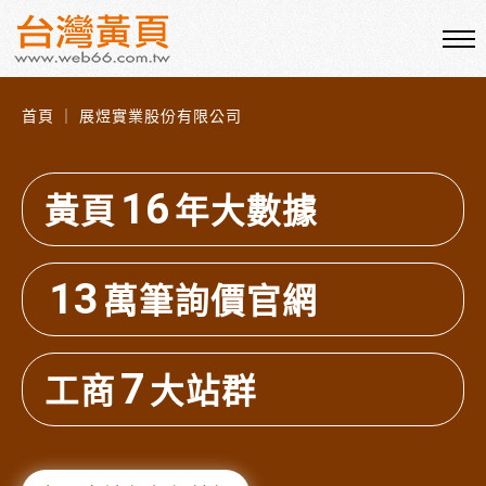
首頁 ｜ 展煜實業股份有限公司
16
黃頁
年大數據
13
萬筆詢價官網
7
工商
大站群