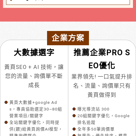
企業方案
大數據選字
推薦企業PRO S
EO優化
黃頁SEO + AI 技術，讓
您的流量、詢價單不斷
業界領先! 一口氣提升排
成長
名、流量、詢價單只有
黃頁做得到
黃頁大數據+google Ad
s，專員協助選定30~80組
曝光導流站 300
營業項目/關鍵字
20組關鍵字優化，Google
全站關鍵字優化，同時提
排名追蹤
供(餵)給黃頁詢價AI模型，
全年多50筆詢價單
精準詢價媒合
無廣告、優先排序、標章