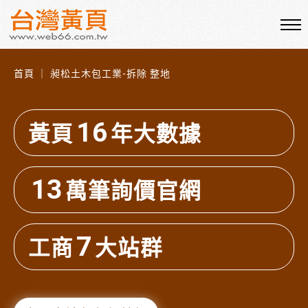
首頁 ｜ 昶松土木包工業-拆除 整地
16
黃頁
年大數據
13
萬筆詢價官網
7
工商
大站群