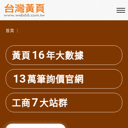
首頁 ｜
16
黃頁
年大數據
13
萬筆詢價官網
7
工商
大站群