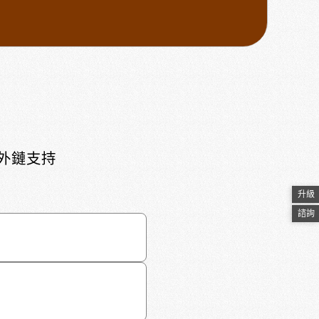
頁外鏈支持
升級
諮詢