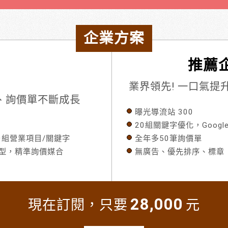
企業方案
推薦企
業界領先! 一口氣
流量、詢價單不斷成長
曝光導流站 300
20組關鍵字優化，Googl
80組營業項目/關鍵字
全年多50筆詢價單
模型，精準詢價媒合
無廣告、優先排序、標章
28,000
現在訂閱，只要
元