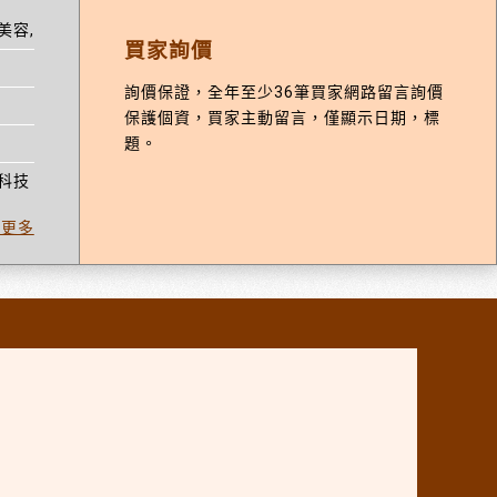
學美容,清潔用品批發商,清潔用品經銷,清潔材料批發,家用清潔用品批
買家詢價
詢價保證，全年至少36筆買家網路留言詢價
保護個資，買家主動留言，僅顯示日期，標
題。
物科技。
看更多