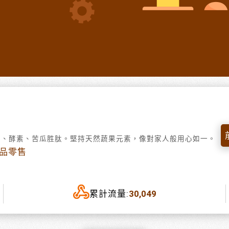
菌、酵素、苦瓜胜肽。堅持天然蔬果元素，像對家人般用心如一。
飲品零售
累計流量:
30,049