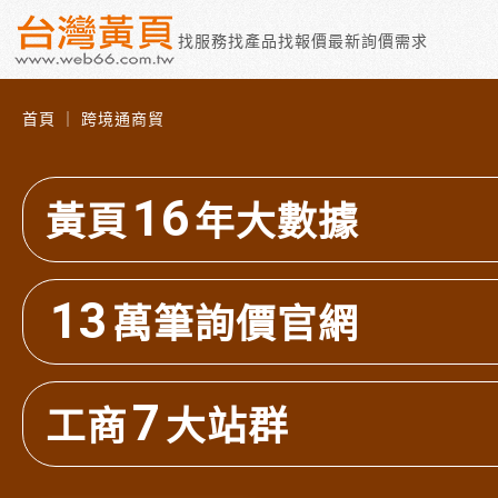
找服務
找產品
找報價
最新詢價需求
首頁 ｜ 跨境通商貿
16
黃頁
年大數據
13
萬筆詢價官網
7
工商
大站群