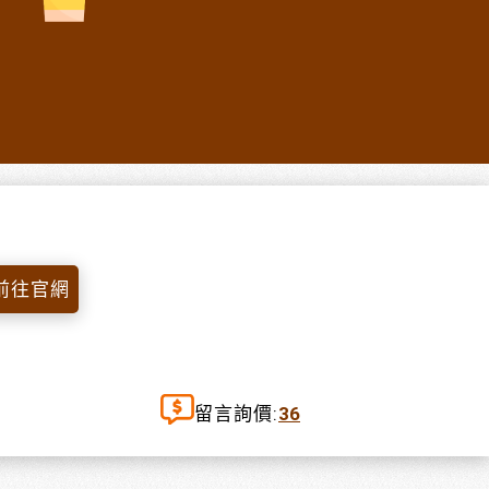
前往官網
留言詢價:
36