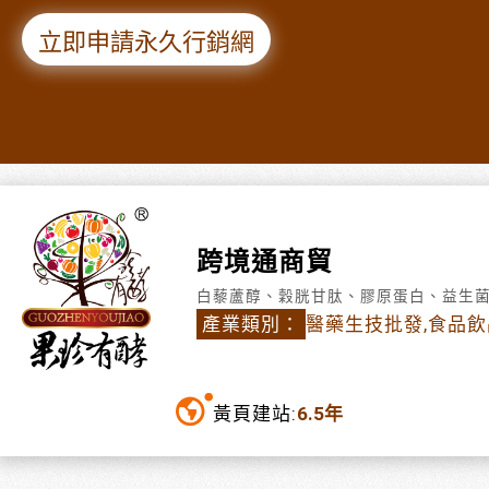
立即申請永久行銷網
跨境通商貿
白藜蘆醇、穀胱甘肽、膠原蛋白、益生
產業類別：
醫藥生技批發,食品
黃頁建站:
6.5年