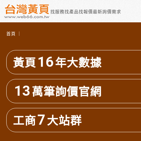
找服務
找產品
找報價
最新詢價需求
首頁 ｜
16
黃頁
年大數據
13
萬筆詢價官網
7
工商
大站群