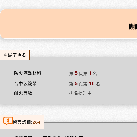
謝
關鍵字排名
5
1
防火隔熱材料
第
頁
第
名
5
10
台中玻纖帶
第
頁
第
名
耐火等級
排名提升中
留言詢價:
264