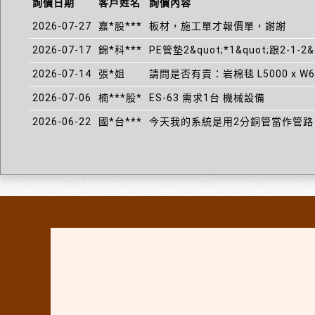
詢價日期
客戶姓名
詢價內容
2026-07-27
嘉*股***
板材，施工單才報價單，謝謝
2026-07-17
錦*科***
PE管墊2&quot;*1&quot;跟2-1-2&
2026-07-14
張*姐
請問是否有賣：岩棉毯 L5000 x W600
2026-07-06
楠***股*
ES-63 需求1台 機械設備
2026-06-22
國*台***
今天我的系統是用2分銅管當作管路