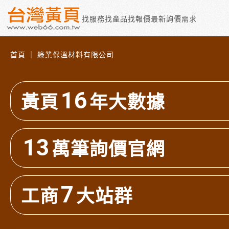
找服務
找產品
找報價
最新詢價需求
首頁 ｜ 綠業保溫材料有限公司
16
黃頁
年大數據
13
萬筆詢價官網
7
工商
大站群