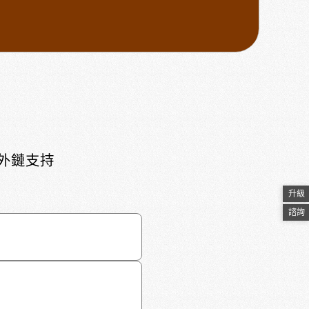
頁外鏈支持
升級
諮詢