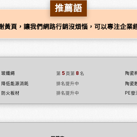
推薦語
謝黃頁，讓我們網路行銷沒煩惱，可以專注企業
5
8
玻纖繩
陶瓷
第
頁
第
名
降低能源消耗
排名提升中
陶瓷
防火板材
排名提升中
PE發