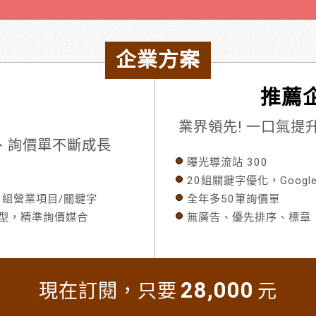
企業方案
推薦企
業界領先! 一口氣
流量、詢價單不斷成長
曝光導流站 300
20組關鍵字優化，Googl
80組營業項目/關鍵字
全年多50筆詢價單
模型，精準詢價媒合
無廣告、優先排序、標章
28,000
現在訂閱，只要
元