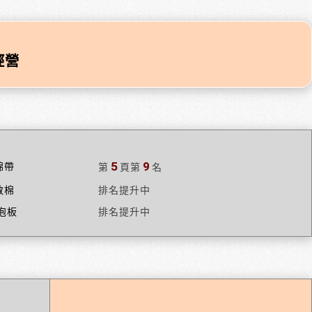
經營
5
9
棉帶
第
頁
第
名
散棉
排名提升中
泡板
排名提升中