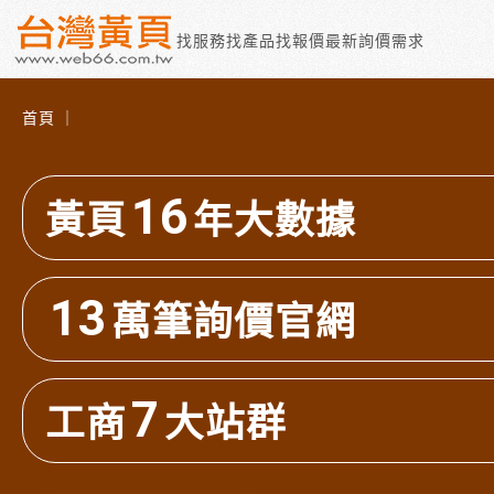
找服務
找產品
找報價
最新詢價需求
首頁 ｜
16
黃頁
年大數據
13
萬筆詢價官網
7
工商
大站群