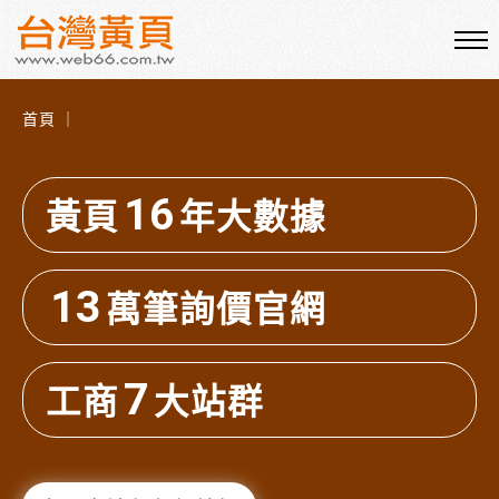
首頁 ｜
16
黃頁
年大數據
13
萬筆詢價官網
7
工商
大站群