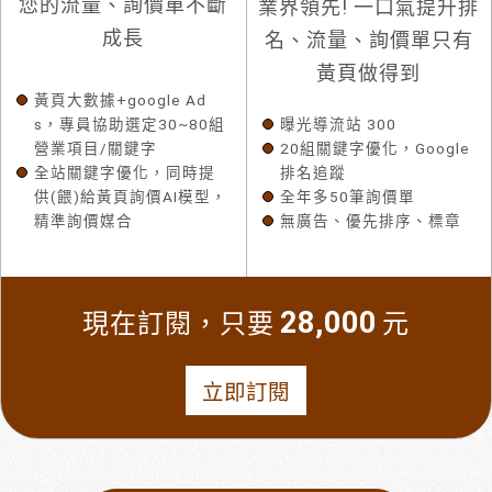
您的流量、詢價單不斷
業界領先! 一口氣提升排
成長
名、流量、詢價單只有
黃頁做得到
黃頁大數據+google Ad
s，專員協助選定30~80組
曝光導流站 300
營業項目/關鍵字
20組關鍵字優化，Google
全站關鍵字優化，同時提
排名追蹤
供(餵)給黃頁詢價AI模型，
全年多50筆詢價單
精準詢價媒合
無廣告、優先排序、標章
28,000
現在訂閱，只要
元
立即訂閱