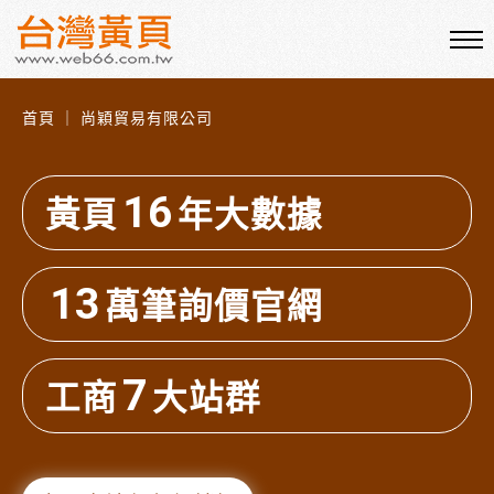
首頁 ｜ 尚穎貿易有限公司
16
黃頁
年大數據
13
萬筆詢價官網
7
工商
大站群