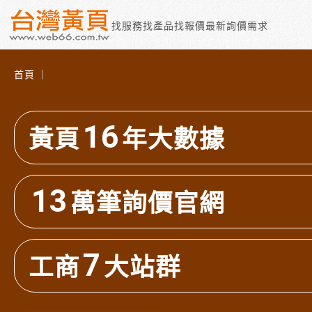
找服務
找產品
找報價
最新詢價需求
首頁 ｜
16
黃頁
年大數據
13
萬筆詢價官網
7
工商
大站群