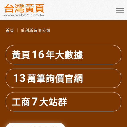
首頁 ｜ 萬利新有限公司
16
黃頁
年大數據
13
萬筆詢價官網
7
工商
大站群