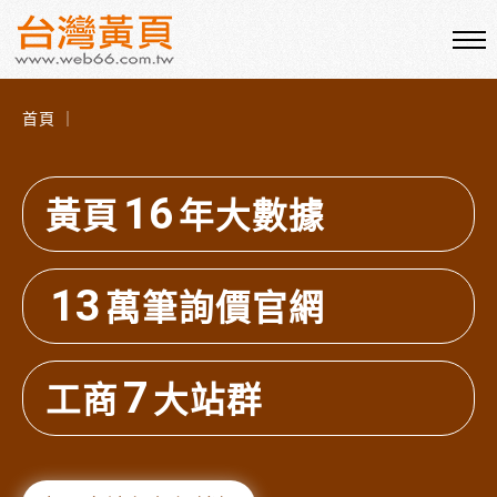
首頁 ｜
16
黃頁
年大數據
13
萬筆詢價官網
7
工商
大站群