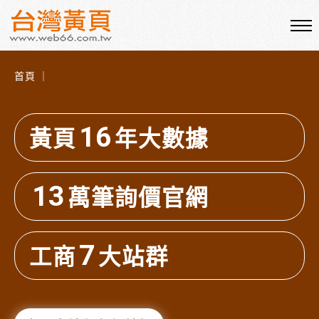
首頁 ｜
16
黃頁
年大數據
13
萬筆詢價官網
7
工商
大站群