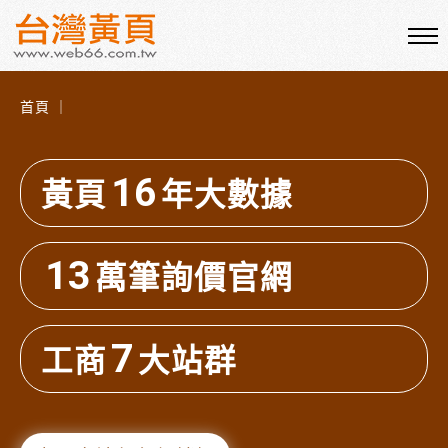
首頁 ｜
16
黃頁
年大數據
13
萬筆詢價官網
7
工商
大站群