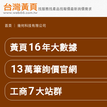
找服務
找產品
找報價
最新詢價需求
首頁 ｜ 幾何科技有限公司
16
黃頁
年大數據
13
萬筆詢價官網
7
工商
大站群