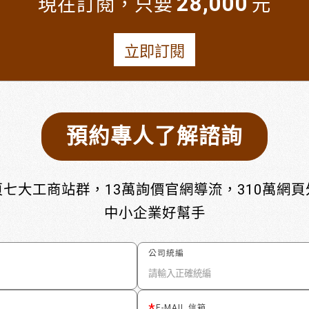
28,000
現在訂閱，只要
元
立即訂閱
預約專人了解諮詢
七大工商站群，13萬詢價官網導流，310萬網
中小企業好幫手
公司統編
E-MAIL 信箱