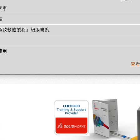
客車
書
極致軟體製程」絕版書系
費用
查