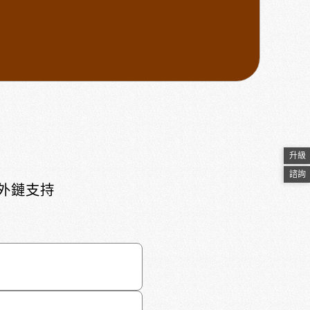
升級
諮詢
頁外鏈支持