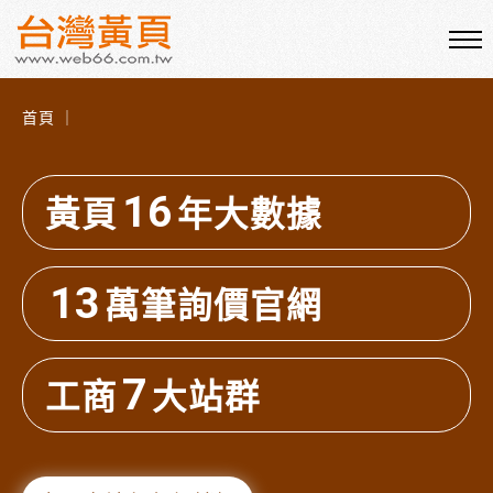
首頁 ｜
16
黃頁
年大數據
13
萬筆詢價官網
7
工商
大站群