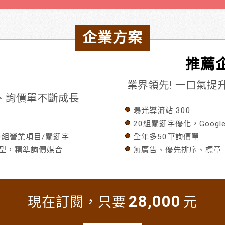
企業方案
推薦企
業界領先! 一口氣
流量、詢價單不斷成長
曝光導流站 300
20組關鍵字優化，Googl
80組營業項目/關鍵字
全年多50筆詢價單
模型，精準詢價媒合
無廣告、優先排序、標章
28,000
現在訂閱，只要
元