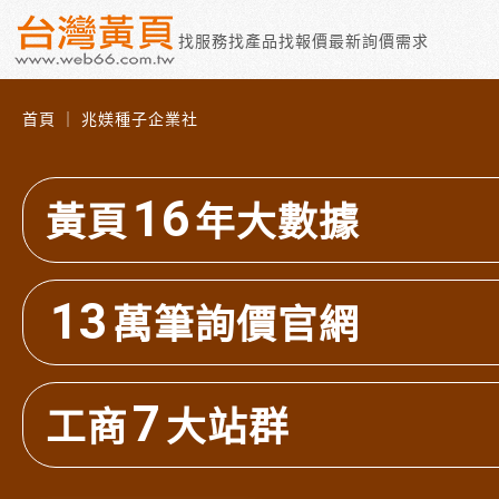
找服務
找產品
找報價
最新詢價需求
首頁 ｜ 兆媄種子企業社
16
黃頁
年大數據
13
萬筆詢價官網
7
工商
大站群