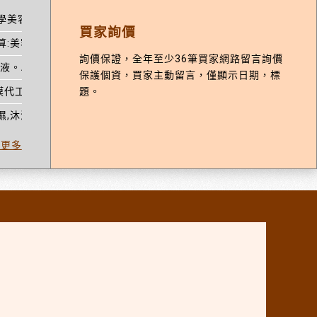
醫學美容,其他化粧品製造,化妝品代工。
買家詢價
算:美容產品批發,化妝品,化粧品批發,膠原蛋白。
詢價保證，全年至少36筆買家網路留言詢價
液。AI演算:保養品,化妝品代工。
保護個資，買家主動留言，僅顯示日期，標
題。
膜代工,化粧品製造商,化粧品製造,醫學美容,面膜工廠。
濕,沐浴乳,化妝品。
看更多