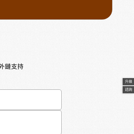
頁外鏈支持
升級
諮詢