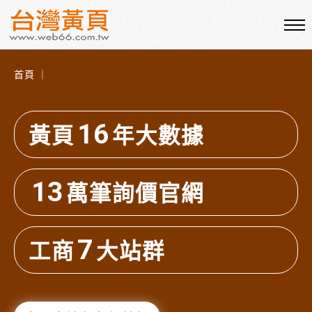
首頁 ｜
16
黃頁
年大數據
13
萬筆詢價官網
7
工商
大站群