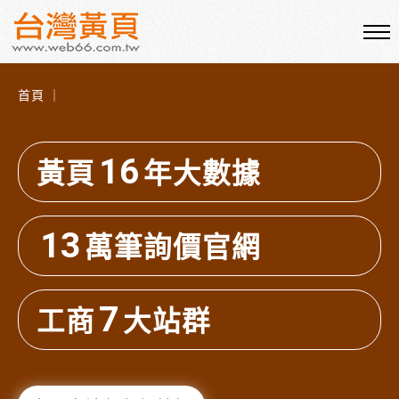
首頁 ｜
16
黃頁
年大數據
13
萬筆詢價官網
7
工商
大站群