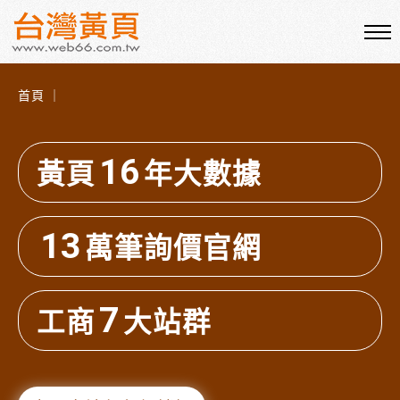
首頁 ｜
16
黃頁
年大數據
13
萬筆詢價官網
7
工商
大站群