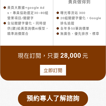
黃頁做得到
黃頁大數據+google Ad
s，專員協助選定30~80組
曝光導流站 300
營業項目/關鍵字
20組關鍵字優化，Google
全站關鍵字優化，同時提
排名追蹤
供(餵)給黃頁詢價AI模型，
全年多50筆詢價單
精準詢價媒合
無廣告、優先排序、標章
28,000
現在訂閱，只要
元
立即訂閱
預約專人了解諮詢