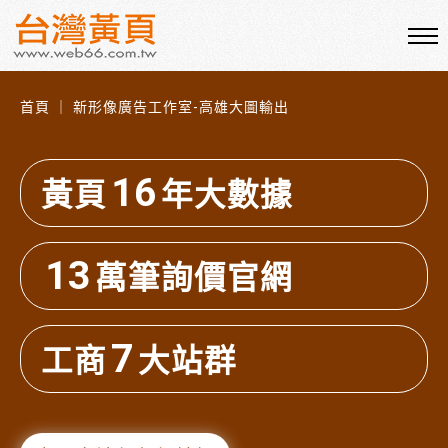
首頁 ｜ 新形像廣告工作室-高雄大圖輸出
16
黃頁
年大數據
13
萬筆詢價官網
7
工商
大站群