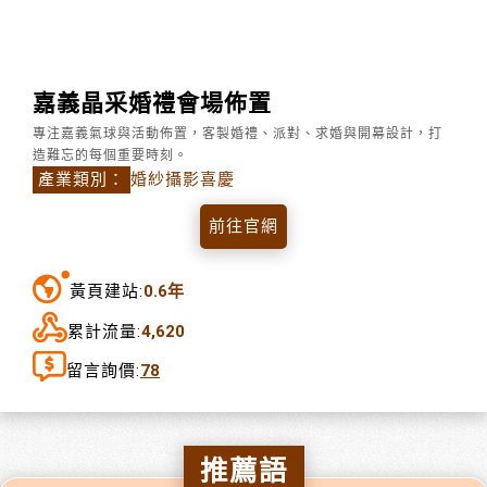
嘉義晶采婚禮會場佈置
專注嘉義氣球與活動佈置，客製婚禮、派對、求婚與開幕設計，打
造難忘的每個重要時刻。
產業類別：
婚紗攝影喜慶
前往官網
黃頁建站:
0.6年
累計流量:
4,620
留言詢價:
78
推薦語