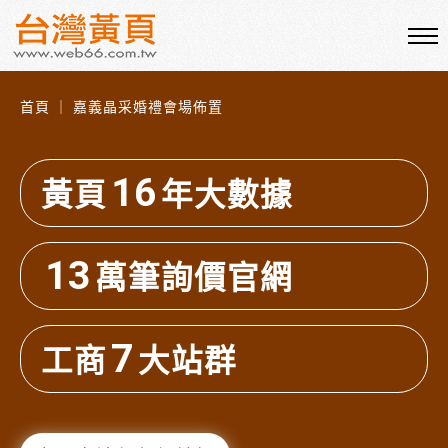
首頁 ｜ 嘉義晶采婚禮會場佈置
16
黃頁
年大數據
13
萬筆詢價官網
7
工商
大站群