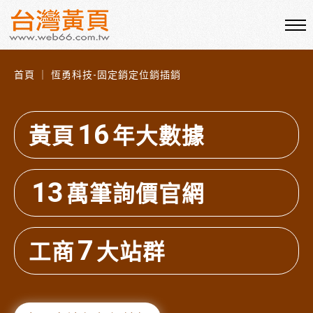
首頁 ｜ 恆勇科技-固定銷定位銷插銷
16
黃頁
年大數據
13
萬筆詢價官網
7
工商
大站群