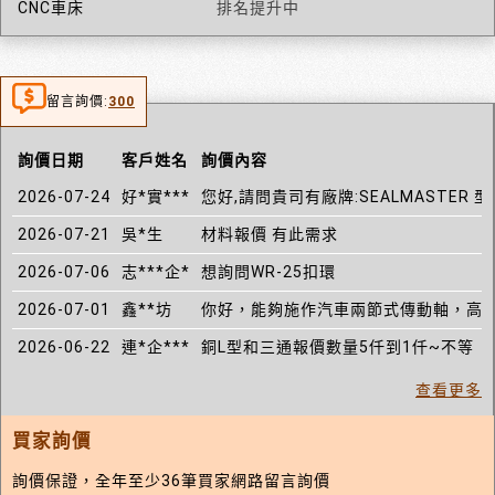
CNC車床
排名提升中
留言詢價:
300
詢價日期
客戶姓名
詢價內容
2026-07-24
好*實***
您好,請問貴司有廠牌:SEALMASTER 型
2026-07-21
吳*生
材料報價 有此需求
2026-07-06
志***企*
想詢問WR-25扣環
2026-07-01
鑫**坊
你好，能夠施作汽車兩節式傳動軸，高
2026-06-22
連*企***
銅L型和三通報價數量5仟到1仟~不等
查看更多
買家詢價
詢價保證，全年至少36筆買家網路留言詢價