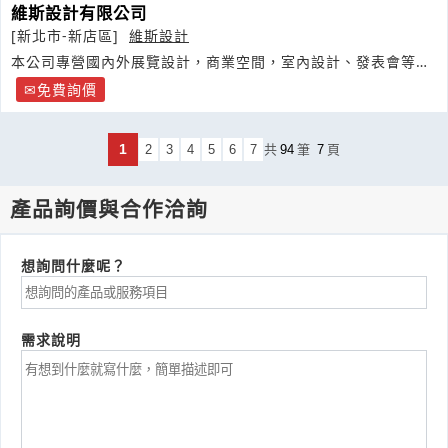
維斯設計有限公司
[新北市-新店區]
維斯設計
本公司專營國內外展覽設計，商業空間，室內設計、發表會等多
項設計工程及活動企畫服務
免費詢價
1
2
3
4
5
6
7
共
94
筆
7
頁
產品詢價與合作洽詢
想詢問什麼呢？
需求說明