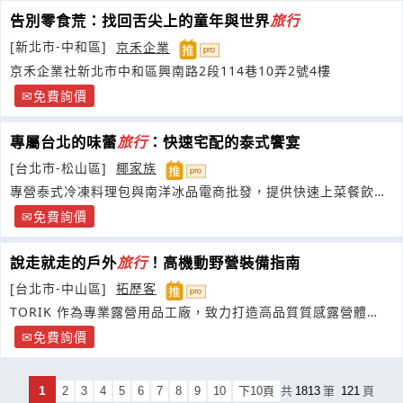
告別零食荒：找回舌尖上的童年與世界
旅行
[新北市-中和區]
京禾企業
京禾企業社新北市中和區興南路2段114巷10弄2號4樓
免費詢價
專屬台北的味蕾
旅行
：快速宅配的泰式饗宴
[台北市-松山區]
椰家族
專營泰式冷凍料理包與南洋冰品電商批發，提供快速上菜餐飲解
決方案
免費詢價
說走就走的戶外
旅行
！高機動野營裝備指南
[台北市-中山區]
拓歷客
TORIK 作為專業露營用品工廠，致力打造高品質質感露營體
驗，
免費詢價
1
2
3
4
5
6
7
8
9
10
下10頁
共
1813
筆
121
頁