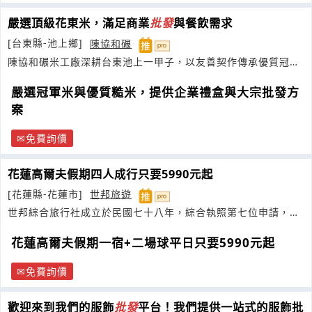
嚴選頂級花東米，滿足商業
批發
與餐飲需求
[台東縣-池上鄉]
陳協和碾
陳協和碾米工廠深耕台東池上一甲子，以友善契作傳承優質冠軍
池上米
嚴選冠軍米與優質糙米，提供企業禮盒與大宗批發方
案
免費詢價
花蓮高爾夫假期四人成行只要5990元起
[花蓮縣-花蓮市]
世邦旅遊
世邦綜合旅行社成立於民國七十八年，綜合執照第七位申請，品
質保障協會會員
花蓮高爾夫假期一宿+二場球平日只要5990元起
免費詢價
歡迎來到我們的服飾
批發
平台！我們提供一站式的服飾批