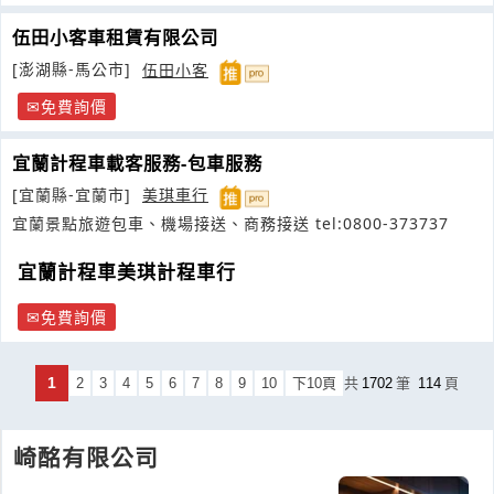
伍田小客車租賃有限公司
[澎湖縣-馬公市]
伍田小客
免費詢價
宜蘭計程車載客服務-包車服務
[宜蘭縣-宜蘭市]
美琪車行
宜蘭景點旅遊包車、機場接送、商務接送 tel:0800-373737
宜蘭計程車美琪計程車行
免費詢價
1
2
3
4
5
6
7
8
9
10
下10頁
共
1702
筆
114
頁
崎酩有限公司