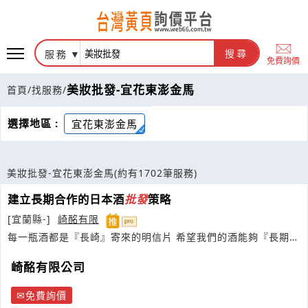
服務
搜尋
免費詢價
美妝批發-宜花東澎金馬
首頁
/
找服務
/
選擇地區 :
宜花東澎金馬
美妝批發-宜花東澎金馬
(約有1702筆服務)
建立長期合作的日本酒
批發
策略
[宜蘭縣-]
崎酩有限
每一瓶酒都是『長崎』寄來的明信片 希望我們的酒能夠『長期』
入住你家
崎酩有限公司
免費詢價