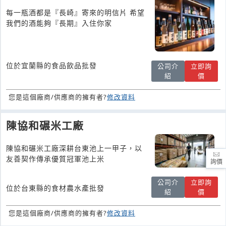
每一瓶酒都是『長崎』寄來的明信片 希望
我們的酒能夠『長期』入住你家
位於宜蘭縣的食品飲品批發
公司介
立即詢
紹
價
您是這個廠商/供應商的擁有者?
修改資料
陳協和碾米工廠
陳協和碾米工廠深耕台東池上一甲子，以
友善契作傳承優質冠軍池上米
詢價
公司介
立即詢
位於台東縣的食材農水產批發
紹
價
您是這個廠商/供應商的擁有者?
修改資料