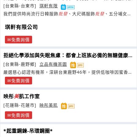
[台東縣-台東市]
琪軒有限
我們提供時尚流行日韓服飾
批發
、大尺碼服飾
批發
、五分埔女裝
批發
、店面、夜市、網路買賣等服務。
琪軒有限公司
免費詢價
拒絕化學添加與失眠焦慮：都會上班族必備的無糖健康茶
與企業茶葉
批發
指南
[台東縣-鹿野鄉]
立品有機茶園
嚴選慈心認證有機茶，深耕台東鹿野46年，提供低咖啡因蜜香紅
茶與客製化企業禮盒
免費詢價
映彤
美
肌工作室
[花蓮縣-花蓮市]
映彤美肌
免費詢價
*起重鋼鍊-吊環鋼圈*