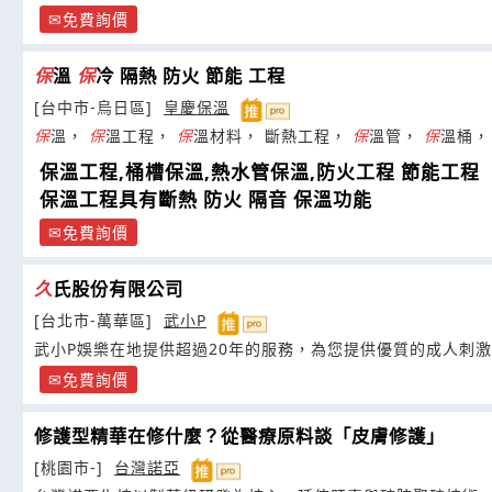
免費詢價
保
溫
保
冷 隔熱 防火 節能 工程
[台中市-烏日區]
皇慶保溫
保
溫，
保
溫工程，
保
溫材料， 斷熱工程，
保
溫管，
保
溫桶，
保溫工程,桶槽保溫,熱水管保溫,防火工程 節能工程
保溫工程具有斷熱 防火 隔音 保溫功能
免費詢價
久
氏股份有限公司
[台北市-萬華區]
武小P
武小P娛樂在地提供超過20年的服務，為您提供優質的成人刺
免費詢價
修護型精華在修什麼？從醫療原料談「皮膚修護」
[桃園市-]
台灣諾亞