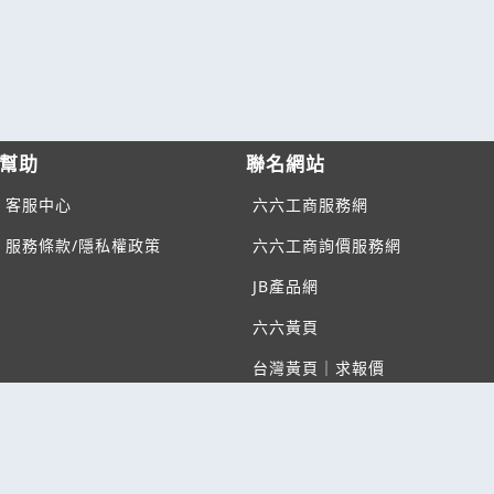
幫助
聯名網站
客服中心
六六工商服務網
服務條款/隱私權政策
六六工商詢價服務網
JB產品網
六六黃頁
台灣黃頁｜求報價
B2BKO
BNI夥伴引薦網