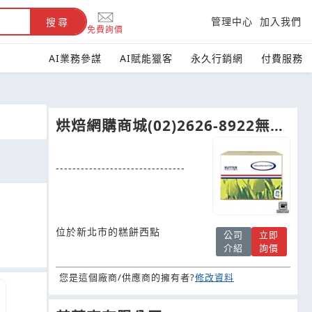
管理中心
加入我們
搜尋
免費詢價
AI業務參謀
AI賦能獵客
永久行銷網
付費服務
烘焙網購商城(02)2626-8922無鹽
奶油.
保
久
乳
蔓越莓.黑櫻桃
-------------------------------
位於新北市的糕餅西點
公司
立即
介紹
詢價
您是這個廠商/供應商的擁有者?
修改資料