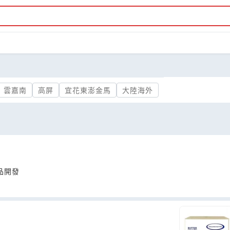
雲嘉南
高屏
宜花東澎金馬
大陸海外
品開發