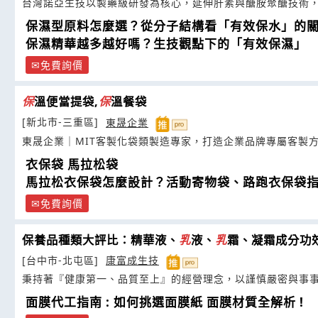
台灣諾亞生技以製藥級研發為核心，延伸肝素與醣胺聚醣技術
保濕型原料怎麼選？從分子結構看「有效保水」的
保濕精華越多越好嗎？生技觀點下的「有效保濕」
免費詢價
保
溫便當提袋,
保
溫餐袋
[新北市-三重區]
東晟企業
東晟企業｜MIT客製化袋類製造專家，打造企業品牌專屬客製
衣保袋 馬拉松袋
馬拉松衣保袋怎麼設計？活動寄物袋、路跑衣保袋
免費詢價
保養品種類大評比：精華液、
乳
液、
乳
霜、凝霜成分功
[台中市-北屯區]
康富成生技
秉持著『健康第一、品質至上』的經營理念，以謹慎嚴密與事
面膜代工指南 : 如何挑選面膜紙 面膜材質全解析 !