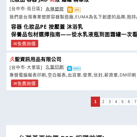
[台中市-烏日區]
永琳塑膠
我們是台灣專業塑膠容器製造廠,EUMA為名下創建的品牌,抱
容器 化妝品PE 按壓蓋 沐浴乳
保養品包材選擇指南——從水乳液瓶到面霜罐一次
免費詢價
久
聖資訊用品有限公司
[台中市-大里區]
久聖印刷
專營電腦報表印刷,空白報表,出貨單,發票,信封,薪資單,DM印刷
免費詢價
1
2
3
4
5
6
7