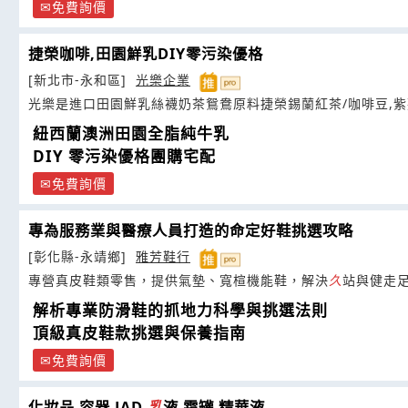
免費詢價
捷榮咖啡,田園鮮乳DIY零污染優格
[新北市-永和區]
光樂企業
光樂是進口田園鮮乳絲襪奶茶鴛鴦原料捷榮錫蘭紅茶/咖啡豆,
紐西蘭澳洲田園全脂純牛乳
DIY 零污染優格團購宅配
免費詢價
專為服務業與醫療人員打造的命定好鞋挑選攻略
[彰化縣-永靖鄉]
雅芳鞋行
專營真皮鞋類零售，提供氣墊、寬楦機能鞋，解決
久
站與健走
解析專業防滑鞋的抓地力科學與挑選法則
頂級真皮鞋款挑選與保養指南
免費詢價
化妝品 容器 JAD
乳
液 霜罐 精華液