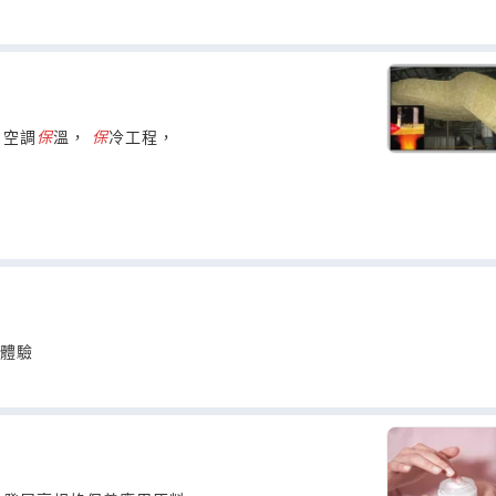
 空調
保
溫，
保
冷工程，
激體驗