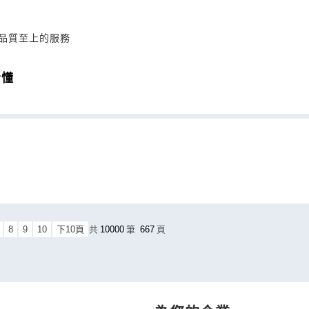
持品質至上的服務
看懂
8
9
10
下10頁
共
10000
筆
667
頁