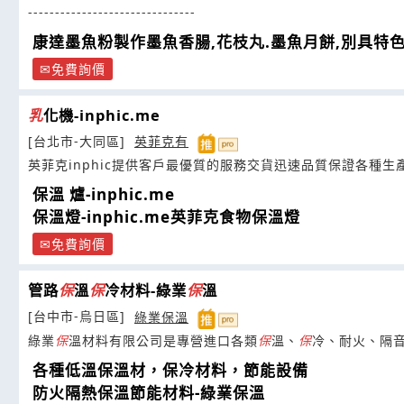
-------------------------------
康達墨魚粉製作墨魚香腸,花枝丸.墨魚月餅,別具特色
免費詢價
乳
化機-inphic.me
[台北市-大同區]
英菲克有
英菲克inphic提供客戶最優質的服務交貨迅速品質保證各種生
保溫 爐-inphic.me
保溫燈-inphic.me英菲克食物保溫燈
免費詢價
管路
保
溫
保
冷材料-綠業
保
溫
[台中市-烏日區]
綠業保溫
綠業
保
溫材料有限公司是專營進口各類
保
溫、
保
冷、耐火、隔
各種低溫保溫材，保冷材料，節能設備
防火隔熱保溫節能材料-綠業保溫