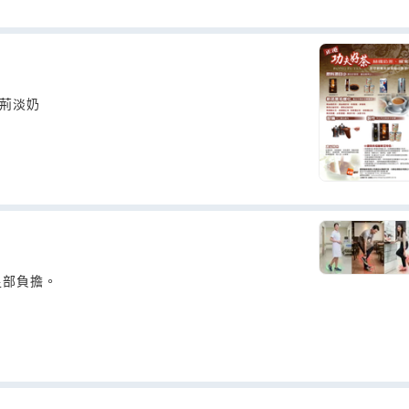
紫荊淡奶
足部負擔。