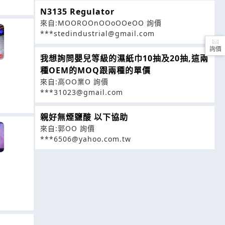
N3135 Regulator
來自:MOOROOnOOoOOeOO 詢價
***stedindustrial@gmail.com
詢價
我想詢問嬰兒等級的濕紙巾10抽及20抽,這兩
種OEM的MOQ跟兩種的單價
來自:高OO業O 詢價
***31023@gmail.com
親好無煙鹽酸 以下協助
來自:郭OO 詢價
***6506@yahoo.com.tw