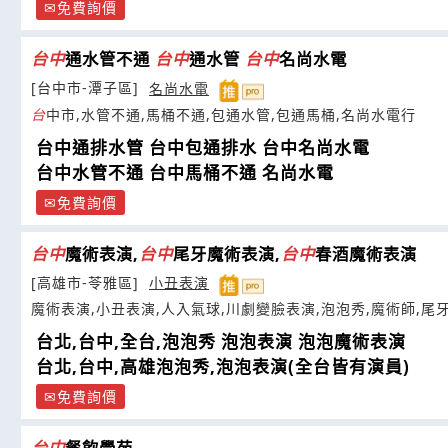
免費詢價
台
中
通水管不通
台
中
通水管
台
中
名尚水電
[台中市-潭子區]
名尚水電
台
中市,水管不通,馬桶不通,包通水管,包通馬桶,名尚水電行
台中通排水管 台中包通排水 台中名尚水電
台中水管不通 台中馬桶不通 名尚水電
免費詢價
台
中
魔術表演,
台
中
尾牙魔術表演,
台
中
春酒魔術表演
[高雄市-苓雅區]
小丑表演
魔術表演,小丑表演,人入氣球,川劇變臉表演,泡泡秀,魔術師,尾
台北,台中,全台,泡泡秀 泡泡表演 泡泡魔術表演
台北,台中,高雄泡泡秀,泡泡表演(全台皆有演員)
免費詢價
台
中
餐飲學苑