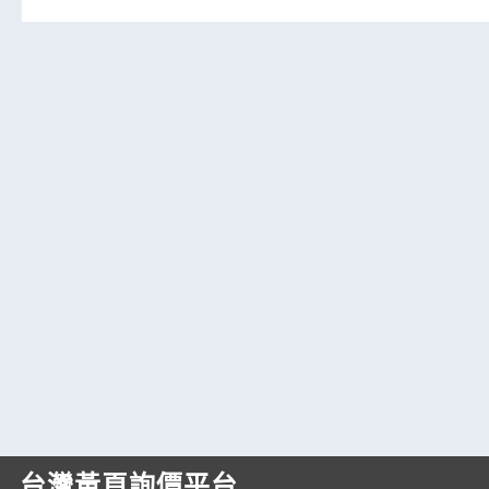
台灣黃頁詢價平台