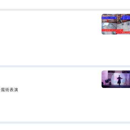
牙魔術表演