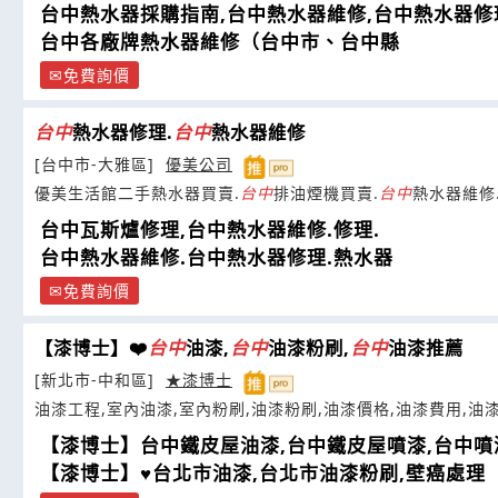
台中熱水器採購指南,台中熱水器維修,台中熱水器修
台中各廠牌熱水器維修（台中市、台中縣
免費詢價
台
中
熱水器修理.
台
中
熱水器維修
[台中市-大雅區]
優美公司
優美生活館二手熱水器買賣.
台
中
排油煙機買賣.
台
中
熱水器維修
台中瓦斯爐修理,台中熱水器維修.修理.
台中熱水器維修.台中熱水器修理.熱水器
免費詢價
【漆博士】❤️
台
中
油漆,
台
中
油漆粉刷,
台
中
油漆推薦
[新北市-中和區]
★漆博士
油漆工程,室內油漆,室內粉刷,油漆粉刷,油漆價格,油漆費用,油
【漆博士】台中鐵皮屋油漆,台中鐵皮屋噴漆,台中噴
【漆博士】♥台北市油漆,台北市油漆粉刷,壁癌處理