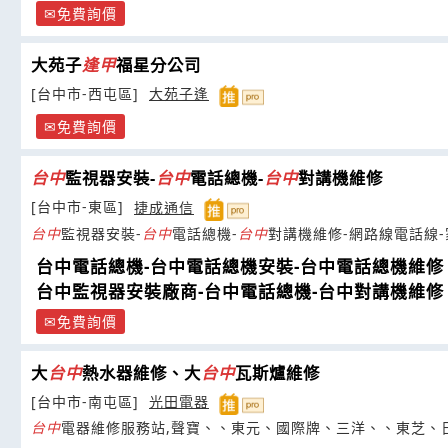
免費詢價
大苑子
逢
甲
福星分公司
[台中市-西屯區]
大苑子逢
免費詢價
台
中
監視器安裝-
台
中
電話總機-
台
中
對講機維修
[台中市-東區]
捷成通信
台
中
監視器安裝-
台
中
電話總機-
台
中
對講機維修-網路線電話線
台中電話總機-台中電話總機安裝-台中電話總機維修
台中監視器安裝廠商-台中電話總機-台中對講機維修
免費詢價
大
台
中
熱水器維修、大
台
中
瓦斯爐維修
[台中市-南屯區]
光田電器
台
中
電器維修服務站,聲寶、、東元、國際牌、三洋、、東芝、日立、