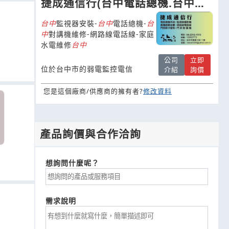
捷成通信行(台中電話總機.台中監
視器.台中對講機)
台
中
監視器安裝-
台
中
電話總機-
台
中
對講機維修-網路線電話線-家庭
水電維修
台
中
公司
立即
位於台中市的弱電監控電信
介紹
詢價
您是這個廠商/供應商的擁有者?
修改資料
產品詢價與合作洽詢
想詢問什麼呢？
需求說明