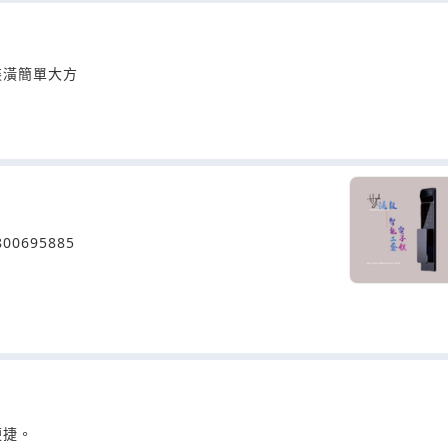
裝潢簡單大方
0695885
便捷。