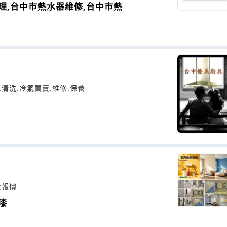
理,台中市熱水器維修,台中市熱
.清洗.冷氣買賣.維修.保養
漆報價
漆