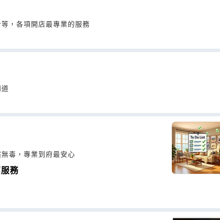
計等，各項開店最專業的服務
知道
然無毒，專業到府最安心
潔服務