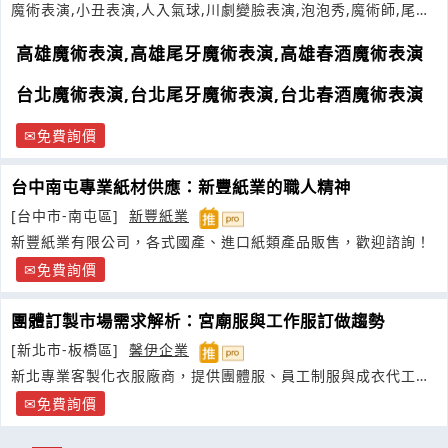
魔術表演,小丑表演,人入氣球,川劇變臉表演,泡泡秀,魔術師,尾牙
魔術表演
高雄魔術表演,高雄尾牙魔術表演,高雄春酒魔術表演
台北魔術表演,台北尾牙魔術表演,台北春酒魔術表演
免費詢價
台中南屯專業紙材供應：新豐紙業的職人精神
[台中市-南屯區]
新豐紙業
新豐紙業有限公司，各式國產、進口紙類產品販售，歡迎諮詢！
免費詢價
團體訂製市場需求解析：宮廟服與工作服訂做趨勢
[新北市-板橋區]
馨伊企業
新北專業客製化衣服廠商，提供團體服、員工制服與成衣代工服
務，品質穩定價格實惠
免費詢價