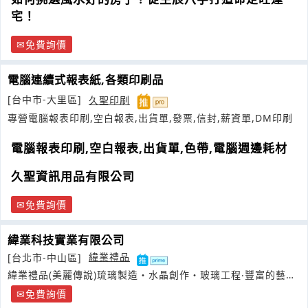
宅！
免費詢價
電腦連續式報表紙,各類印刷品
[台中市-大里區]
久聖印刷
專營電腦報表印刷,空白報表,出貨單,發票,信封,薪資單,DM印刷
電腦報表印刷,空白報表,出貨單,色帶,電腦週邊耗材
久聖資訊用品有限公司
免費詢價
緯業科技實業有限公司
[台北市-中山區]
緯業禮品
緯業禮品(美麗傳說)琉璃製造・水晶創作・玻璃工程‧豐富的藝品
工程經驗
免費詢價