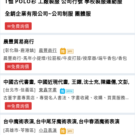
T恤 POLO衫 工廠製服 公司行號 學校製服運動服
全銷企業有限公司~公司制服 團體服
免費詢價
晨豐貿易商行
[彰化縣-鹿港鎮]
晨豐商行
晨豐商行-馬年小提燈/拉筋板/牛皮打鼓/按摩器/端午香包/香包
免費詢價
中國古代書畫, 中國近現代畫, 王鐸,沈士充,陳繼儒,文彭,
[台北市-信義區]
東鑫字畫
古董字畫專賣店，專營名人書法、字畫收藏、收購、買賣服務；
買賣于右任
免費詢價
台中魔術表演,台中尾牙魔術表演,台中春酒魔術表演
[高雄市-苓雅區]
小丑表演