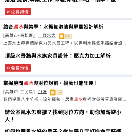
免費詢價
結合
風水
與美學：水舞氣泡牆與屏風設計解析
[高雄市-鳥松區]
上野水太
上野水太極專精壓克力與水景工程，以專利水舞氣泡牆結合設
計，為您打造極致的動態水景藝術空間
頂級水景牆與水族家具設計：壓克力加工解析
免費詢價
掌握房間
風水
與財位規劃，躺著也能旺運！
[高雄市-三民區]
飛呀
我們提供八字分析、流年運勢、居家
風水
與招財擺設等專業開運
服務。
辦公室風水怎麼擺？找到財位方向，助你加薪避小
人！
如何挑選風水好的房子？從生辰八字打造命定旺運