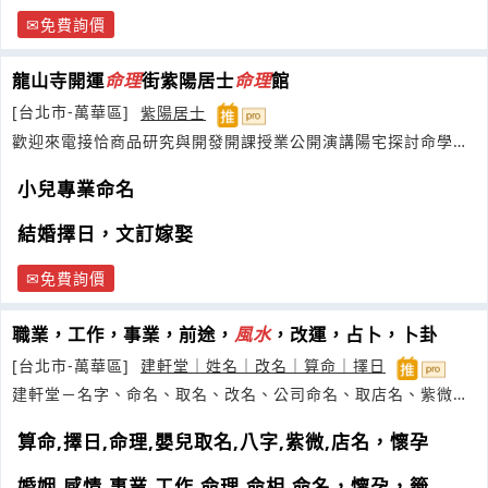
免費詢價
龍山寺開運
命理
街紫陽居士
命理
館
[台北市-萬華區]
紫陽居士
歡迎來電接恰商品研究與開發開課授業公開演講陽宅探討命學諮
詢文章撰寫專欄發
小兒專業命名
結婚擇日，文訂嫁娶
免費詢價
職業，工作，事業，前途，
風水
，改運，占卜，卜卦
[台北市-萬華區]
建軒堂｜姓名｜改名｜算命｜擇日
建軒堂－名字、命名、取名、改名、公司命名、取店名、紫微、
工作、
算命,擇日,命理,嬰兒取名,八字,紫微,店名，懷孕
婚姻,感情,事業,工作,命理,命相,命名，懷孕，籤