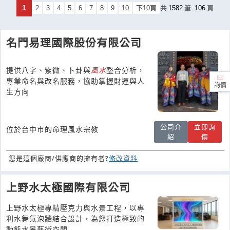
1
2
3
4
5
6
7
8
9
10
下10頁
共
1582
筆
106
頁
名門易理國際股份有限公司
提供八字、紫微、卜卦與
風水
整合分析，
專業命名與改名服務，協助掌握財運與人
詢價
生方向
公司介
立即詢
位於台中市的命理風水宗教
紹
價
您是這個廠商/供應商的擁有者?
修改資料
上野水太極國際有限公司
上野水太極專精壓克力與水景工程，以專
利水舞氣泡牆結合設計，為您打造極致的
動態水景藝術空間