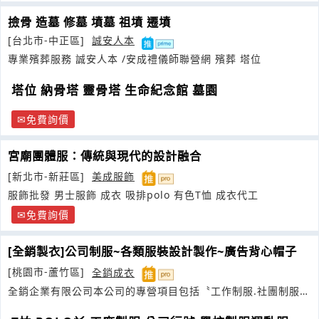
撿骨 造墓 修墓 墳墓 祖墳 遷墳
[台北市-中正區]
誠安人本
專業殯葬服務 誠安人本 /安成禮儀師聯營網 殯葬 塔位
塔位 納骨塔 靈骨塔 生命紀念館 墓園
免費詢價
宮廟團體服：傳統與現代的設計融合
[新北市-新莊區]
美成服飾
服飾批發 男士服飾 成衣 吸排polo 有色T恤 成衣代工
免費詢價
[全銷製衣]公司制服~各類服裝設計製作~廣告背心帽子
[桃園市-蘆竹區]
全銷成衣
全銷企業有限公司本公司的專營項目包括〝工作制服.社團制服.
學生校裝