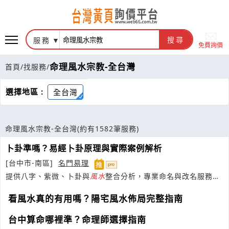
服務
搜尋
免費詢價
命理風水宗教-全台灣
首頁
/
找服務
/
選擇地區 :
全台灣
命理風水宗教-全台灣
(約有1582筆服務)
卜卦準嗎？易經卜卦原理與實際案例解析
[台中市-南區]
名門易理
提供八字、紫微、卜卦與
風水
整合分析，專業命名與改名服務，
協助掌握財運與人生方向
看風水真的有用嗎？陽宅風水佈局完整指南
台中算命哪裡準？命理師選擇指南