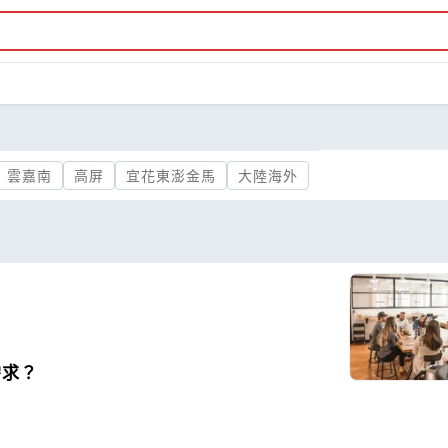
雲嘉南
高屏
宜花東澎金馬
大陸海外
需求？