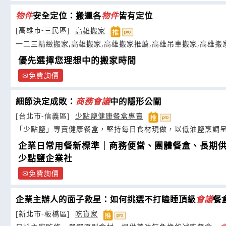
物件
安全定位：搬運各
物件
皆有定位
[高雄市-三民區]
高雄搬家
一二三精緻搬家,高雄搬家,高雄搬家推薦,高雄吊車搬家,高雄搬
優先選擇您理想中的搬家時間
免費詢價
細節決定成敗：
商務
會議
中的隱形公關
[台北市-信義區]
少點鹽健康餐盒專賣
「少點鹽」專賣健康餐盒，堅持每日食材現做，以低油鹽烹調
企業日常用餐新標準｜商務便當、團體餐盒、長期
少點鹽企業社
免費詢價
企業主辦人的面子救星：如何挑選不打瞌睡頂級
會議
餐
[新北市-板橋區]
吃貨家