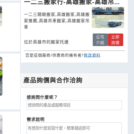
一二三搬家行-高雄搬家-高雄吊車
搬家
一二三精緻搬家,高雄搬家,高雄搬
家推薦,高雄吊車搬家,高雄搬家吊
車
公司
立即
位於高雄市的搬家托運
介紹
詢價
您是這個廠商/供應商的擁有者?
修改資料
產品詢價與合作洽詢
想詢問什麼呢？
需求說明