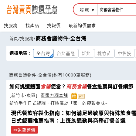
服務
找服務
找產品
找報價
最新詢價需求
商務會議物件-全台灣
首頁
/
找服務
/
選擇地區 :
全台灣
台北基隆
新北
桃竹苗
中彰投
商務會議物件-全台灣
(約有10000筆服務)
如何挑選體面
會議
便當？
商務
會議
餐盒推薦與訂餐細節
[新竹市-東區]
奉家方糰本舖
新竹手作日式飯糰，打造屬於「家」的極致美味~
現代餐飲客製化指南：如何滿足過敏原與特殊飲食
日式飯糰推薦指南：上班族通勤與商務訂餐首選
免費詢價