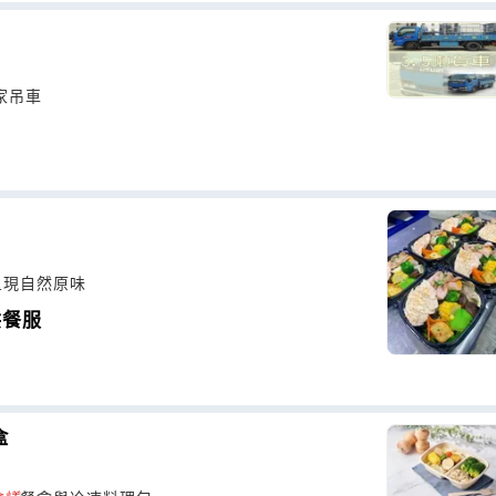
家吊車
呈現自然原味
供餐服
盒