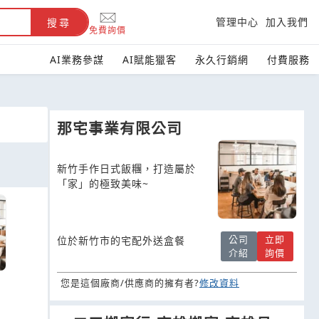
管理中心
加入我們
搜尋
免費詢價
AI業務參謀
AI賦能獵客
永久行銷網
付費服務
那宅事業有限公司
新竹手作日式飯糰，打造屬於
「家」的極致美味~
公司
立即
位於新竹市的宅配外送盒餐
介紹
詢價
您是這個廠商/供應商的擁有者?
修改資料