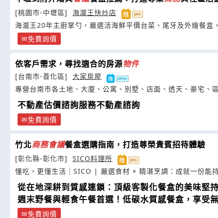
[桃園市-中壢區]
海瀧王快炒店
海瀧王20年主廚掌勺，嚴選活海鮮平價台菜、尾牙及外燴餐盒
免費詢價
依客戶需求，尋找適合的房源
物件
[台南市-善化區]
大家房屋
專營台南市各土地、大廈、公寓、別墅、店面、透天、豪宅、
不動產估價諮詢服務不動產諮詢
免費詢價
竹北
商務
會議
餐盒選購指南，打造尊榮貴賓招待體驗
[彰化縣-彰化市]
SICO料理所
懂吃，更懂生活｜SICO | 嚴選食材 × 精湛烹調：成就一份
從在地深耕到質感連鎖：頂級客製化餐盒的美味堅
週末野餐與輕食午餐首選！低碳水質感餐盒，享受
免費詢價