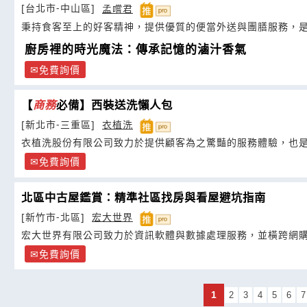
[台北市-中山區]
孟嚐君
秉持食客至上的好客精神，提供優質的便當外送與團膳服務，
廚房裡的時光魔法：傳承記憶的滷汁香氣
免費詢價
【
商務
必備】西裝送洗懶人包
[新北市-三重區]
衣植洗
衣植洗股份有限公司致力於提供顧客為之驚豔的服務體驗，也
免費詢價
北區中古屋鑑賞：精準社區找房與看屋避坑指南
[新竹市-北區]
宏大世界
宏大世界有限公司致力於資訊軟體與數據處理服務，並橫跨網
免費詢價
1
2
3
4
5
6
7