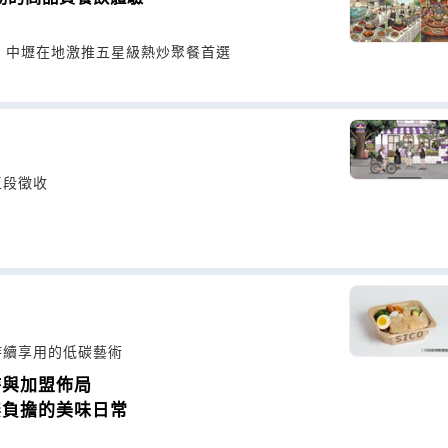
，中壢在地激推五星級熱炒聚餐首選
區段徵收
能持續享用的低碳藝術
持與加盟佈局
無負擔的美味日常