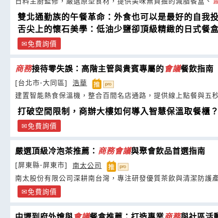
日料主廚監修，嚴選原型食材，提供美味無負擔的減脂餐盒、
雙北通勤族的午餐革命：外食也可以是最好的自我
舌尖上的懷石美學：低油少鹽卻頂級精緻的日式餐
免費詢價
商務
接待零失誤：高階主管與貴賓專屬的
會議
餐飲指南
[台北市-大同區]
浩華
建置智能熱食保溫機，整合百間名店通路，提供線上點餐與五
打破空間限制，商辦大樓如何導入智慧保溫取餐櫃
免費詢價
嚴選頂級冷泡茶推薦：
商務
會議
與聚會飲品首選指南
[屏東縣-屏東市]
南太公司
南太股份有限公司深耕南台灣，專注研發優質茶飲與清潔防護
免費詢價
中壢到府外燴與
會議
餐盒推薦：打造專業
商務
與社區活