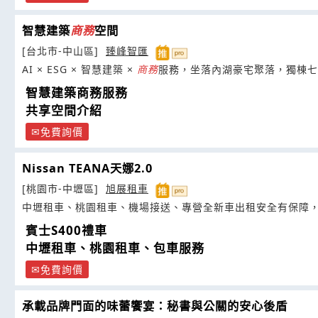
智慧建築
商務
空間
[台北市-中山區]
臻峰智匯
AI × ESG × 智慧建築 ×
商務
服務，坐落內湖豪宅聚落，獨棟七
智慧建築商務服務
共享空間介紹
免費詢價
Nissan TEANA天娜2.0
[桃園市-中壢區]
旭展租車
中壢租車、桃園租車、機場接送、專營全新車出租安全有保障
賓士S400禮車
中壢租車、桃園租車、包車服務
免費詢價
承載品牌門面的味蕾饗宴：秘書與公關的安心後盾