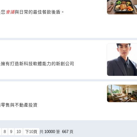
是您
會議
與日常的最佳餐飲後盾。
是擁有打造新科技軟體能力的新創公司
購零售與不動產投資
8
9
10
下10頁
共
10000
筆
667
頁