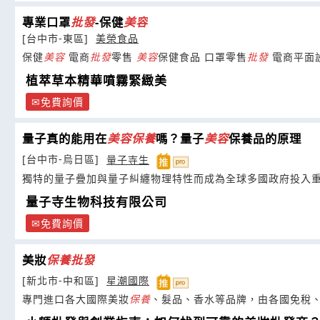
專業口罩
批發
-保健
美容
[台中市-東區]
美榮食品
保健
美容
電商
批發
零售
美容
保健食品 口罩零售
批發
電商平面
植萃草本精華噴霧緊緻美
免費詢價
量子真的能用在
美容
保養
嗎？量子
美容
保養品的原理
[台中市-烏日區]
量子寺生
獨特的量子疊加與量子糾纏物理特性而成為全球多國政府投入
量子寺生物科技有限公司
免費詢價
美妝
保養
批發
[新北市-中和區]
星潮國際
專門進口各大國際美妝
保養
、髮品、香水等品牌，由各國免稅