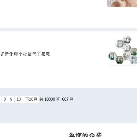
站式孵化與小批量代工服務
8
9
10
下10頁
共
10000
筆
667
頁
為您的企業