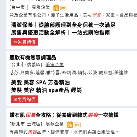
[台中市-]
竟及企業
竟及企業有限公司，潭子生活用品、美妝
保養
、家電、食品與
清潔保養｜從臉部護理到全身保養一次滿足
展售與優惠活動全解析｜一站式購物指南
免費詢價
蓮欣有機無毒調理品
[台北市-信義區]
美宙企業
苾芬.貝蘭多.蓮馨.雅特雪.99精油.韻特.莎波.緹科娜.美達維
美髮 美容 SPA 芳香精油
美髮 美容 精油 spa產品 經銷
免費詢價
鑽石肌
保養
全攻略：從養膚到韓式
美容
一次搞懂
[新北市-土城區]
展苑企業
專業韓式
美容
品牌，提供養膚、水光肌與鑽石肌管理。