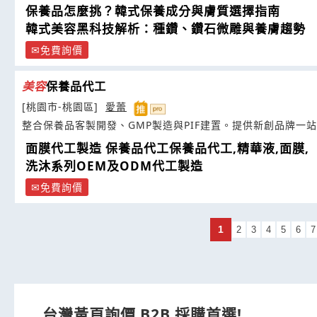
保養品怎麼挑？韓式保養成分與膚質選擇指南
韓式美容黑科技解析：種鑽、鑽石微雕與養膚趨勢
免費詢價
美容
保養品代工
[桃園市-桃園區]
愛蕾
整合保養品客製開發、GMP製造與PIF建置。提供新創品牌一
面膜代工製造 保養品代工保養品代工,精華液,面膜,
洗沐系列OEM及ODM代工製造
免費詢價
1
2
3
4
5
6
7
台灣黃頁詢價 B2B 採購首選!