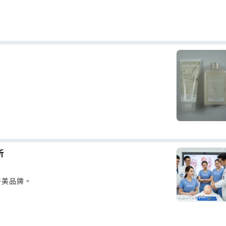
？
析
醫美品牌。