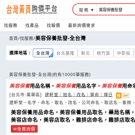
服務
找服務
找產品
找報價
最新詢價需求
美容保養批發-全台灣
首頁
/
找服務
/
選擇地區 :
全台灣
台北基隆
新北
桃竹苗
中彰投
美容保養批發-全台灣
(約有10000筆服務)
美容
保養
用品名稱，
美容
保養
用品名字，
美容
保養
用命
[台北市-萬華區]
建軒堂｜姓名｜改名｜算命｜擇日
建軒堂－名字、命名、取名、改名、公司命名、取店名、紫微
美容保養用品命名，美容保養用品取名，藥局名稱
美容店命名，美容店取名，雞排店命名，雞排店取
免費詢價