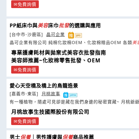
免費詢價
PP紙床巾與
美容
床巾
批發
的選購與應用
[台中市-沙鹿區]
晶可企業
晶可企業有限公司 純棉化妝棉OEM、化妝棉贈品OEM 各類
美
專業護膚耗材與拋棄式美容衣批發指南
美容師推薦~化妝棉零售批發、OEM
免費詢價
愛心天空橋及橋上的鳥籠造景
[嘉義市-東區]
月桃故事
有一種植物，隨處可見卻是藏在我們身邊的秘密寶藏~ 月桃爺
月桃故事生技國際股份有限公司
免費詢價
男士
保養
｜男性護膚與
保養
商品推薦