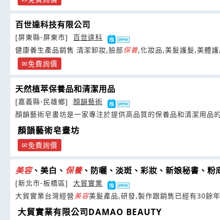
百世達科技有限公司
[屏東縣-屏東市]
百世達科
健康養生產品銷售 清潔卸妝,臉部
保養
,化妝品,美髮護髮,美體護
免費詢價
天然植萃保養品和清潔用品
[嘉義縣-民雄鄉]
顏韻藝術
顏韻藝術皂畫坊是一家專注於提供高品質的保養品和清潔用品
顏韻藝術皂畫坊
免費詢價
美容
、美白、
保養
、防曬、淡斑、彩妝、新娘秘書、粉
[新北市-板橋區]
大貿實業
大貿實業台灣經營
美容
美髮產品,研發,製作跟銷售已經有30餘
大貿實業有限公司DAMAO BEAUTY