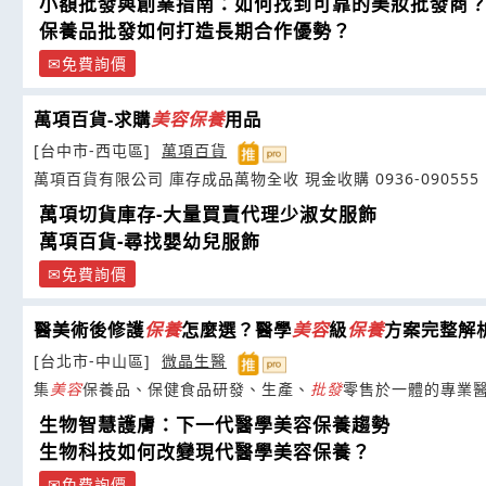
小額批發與創業指南：如何找到可靠的美妝批發商
保養品批發如何打造長期合作優勢？
免費詢價
萬項百貨-求購
美容
保養
用品
[台中市-西屯區]
萬項百貨
萬項百貨有限公司 庫存成品萬物全收 現金收購 0936-090555
萬項切貨庫存-大量買賣代理少淑女服飾
萬項百貨-尋找嬰幼兒服飾
免費詢價
醫美術後修護
保養
怎麼選？醫學
美容
級
保養
方案完整解
[台北市-中山區]
微晶生醫
集
美容
保養品、保健食品研發、生產、
批發
零售於一體的專業
生物智慧護膚：下一代醫學美容保養趨勢
生物科技如何改變現代醫學美容保養？
免費詢價