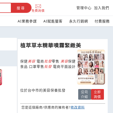
管理中心
加入我們
搜尋
免費詢價
AI業務參謀
AI賦能獵客
永久行銷網
付費服務
植萃草本精華噴霧緊緻美
保健
美容
電商
批發
零售
美容
保健
食品 口罩零售
批發
電商平面設計
位於台中市的美容保養批發
公司
立即
介紹
詢價
您是這個廠商/供應商的擁有者?
修改資料