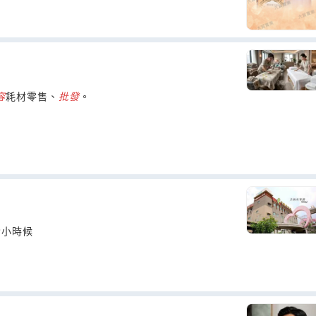
容
耗材零售、
批發
。
爺小時候