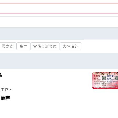
雲嘉南
高屏
宜花東澎金馬
大陸海外
名
、工作、
，籤詩
名